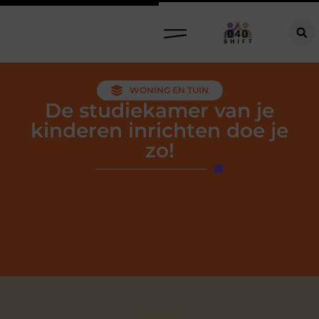
WONING EN TUIN
De studiekamer van je
kinderen inrichten doe je
zo!