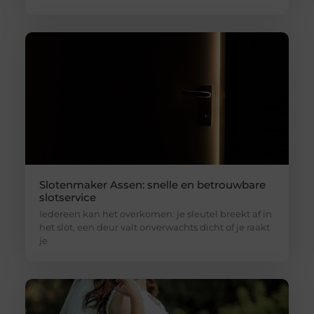
Slotenmaker Assen: snelle en betrouwbare
slotservice
Iedereen kan het overkomen: je sleutel breekt af in
het slot, een deur valt onverwachts dicht of je raakt
je