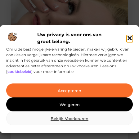
Uw privacy is voor ons van
groot belang.
Om u de best mogelijke ervaring te bieden, maken wij gebruik van
cookies en vergelijkbare technologieën. Hiermee verkrijgen we
inzicht in het gebruik van onze website en kunnen we content en
Ontdek de innovatieve behandelingen in
advertenties beter afstemmen op uw voorkeuren. Lees ons
jouw stad
[
cookiebeleid
] voor meer informatie.
Ben je op zoek naar geavanceerde
laserbehandelingen in Den Haag? Dan ben je hier
aan het juiste adres!
Accepteren
Weigeren
Bekijk Voorkeuren