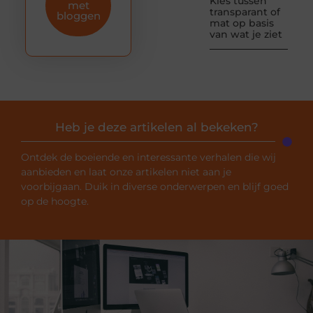
Kies tussen
met
transparant of
bloggen
mat op basis
van wat je ziet
Heb je deze artikelen al bekeken?
Ontdek de boeiende en interessante verhalen die wij
aanbieden en laat onze artikelen niet aan je
voorbijgaan. Duik in diverse onderwerpen en blijf goed
op de hoogte.