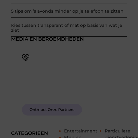
5 tips om ’s avonds minder op je telefoon te zitten
Kies tussen transparant of mat op basis van wat je
ziet
MEDIA EN BEROEMDHEDEN
Word deel van een actieve blogcommunity
Bij ons krijg je meer dan alleen een plek om te
schrijven. Ontmoet andere schrijvers, ontvang
feedback, en laat je inspireren door de verhalen
van anderen.
Ontmoet Onze Partners
Entertainment
Particuliere
CATEGORIEËN
Eten en
dienstverleni