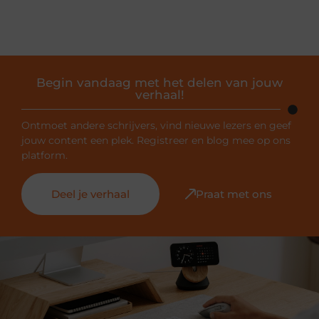
Begin vandaag met het delen van jouw
verhaal!
Ontmoet andere schrijvers, vind nieuwe lezers en geef
jouw content een plek. Registreer en blog mee op ons
platform.
Deel je verhaal
Praat met ons