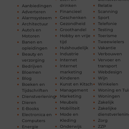
drinken
Relatie
Aanbiedingen
Financieel
Scanning
Adverteren
Geschenken
Sport
Alarmsysteem
Gezondheid
Telefonie
Architectuur
Groothandel
Testing
Auto’s en
Hobby en vrije
Toerisme
Motoren
tijd
Tweewielers
Banen en
Huishoudelijk
Vakantie
opleidingen
Industrie
Verbouwen
Beauty en
Internet
Vervoer en
verzorging
Internet
transport
Bedrijven
marketing
Webdesign
Bloemen
Kinderen
Wijn
Blog
Kunst en Kitsch
Winkelen
Boeken en
Management
Woning en Tui
Tijdschriften
Marketing
Woningen
Dienstverlening
Meubels
Zakelijk
Dieren
Mobiliteit
Zakelijke
E-Books
Mode en
dienstverleni
Electronica en
Kleding
Zorg
Computers
Onderwijs
ZZP
Energie