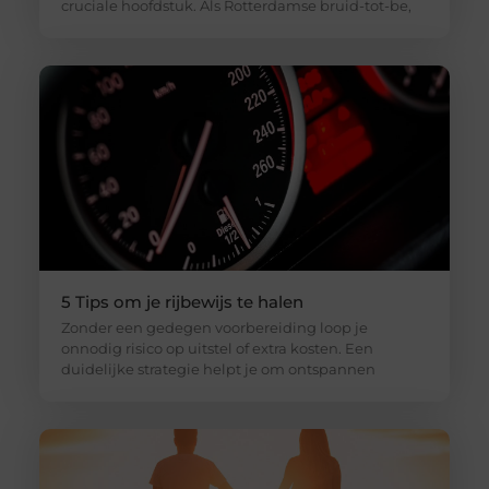
cruciale hoofdstuk. Als Rotterdamse bruid-tot-be,
5 Tips om je rijbewijs te halen
Zonder een gedegen voorbereiding loop je
onnodig risico op uitstel of extra kosten. Een
duidelijke strategie helpt je om ontspannen