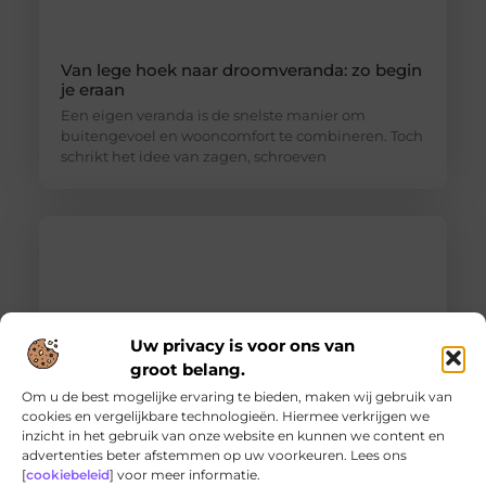
Van lege hoek naar droomveranda: zo begin
je eraan
Een eigen veranda is de snelste manier om
buitengevoel en wooncomfort te combineren. Toch
schrikt het idee van zagen, schroeven
Uw privacy is voor ons van
groot belang.
Om u de best mogelijke ervaring te bieden, maken wij gebruik van
cookies en vergelijkbare technologieën. Hiermee verkrijgen we
inzicht in het gebruik van onze website en kunnen we content en
Ontdek de innovatieve behandelingen in
advertenties beter afstemmen op uw voorkeuren. Lees ons
jouw stad
[
cookiebeleid
] voor meer informatie.