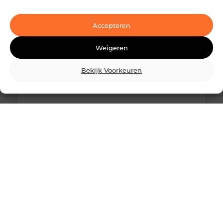
Ben je op zoek naar geavanceerde
laserbehandelingen in Den Haag? Dan ben je hier
aan het juiste adres!
Accepteren
Weigeren
Bekijk Voorkeuren
Wat is skidbouw en waarom wordt het
steeds vaker toegepast?
Vraag je je af wat is skidbouw precies inhoudt? Dan
ben je zeker niet de enige. Skidbouw is een
slimme,