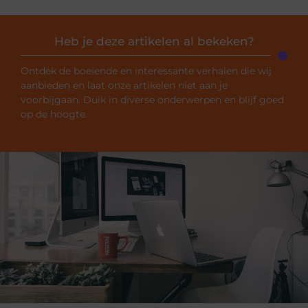
Heb je deze artikelen al bekeken?
Ontdek de boeiende en interessante verhalen die wij
aanbieden en laat onze artikelen niet aan je
voorbijgaan. Duik in diverse onderwerpen en blijf goed
op de hoogte.