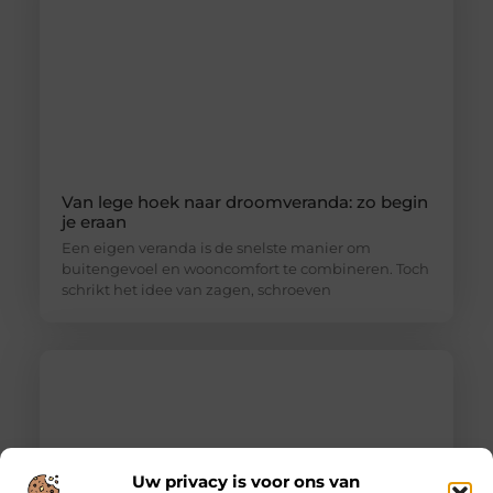
Van lege hoek naar droomveranda: zo begin
je eraan
Een eigen veranda is de snelste manier om
buitengevoel en wooncomfort te combineren. Toch
schrikt het idee van zagen, schroeven
Uw privacy is voor ons van