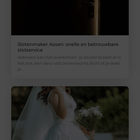
Slotenmaker Assen: snelle en betrouwbare
slotservice
Iedereen kan het overkomen: je sleutel breekt af in
het slot, een deur valt onverwachts dicht of je raakt
je