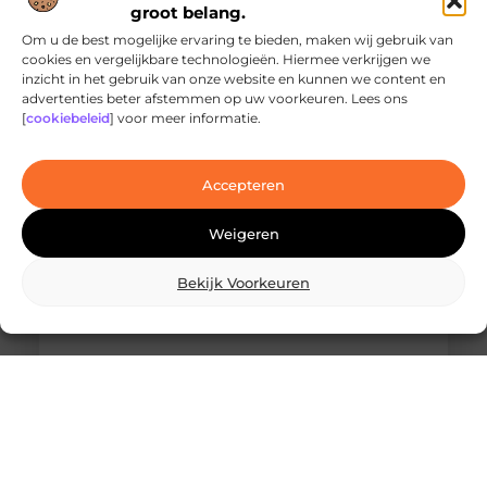
groot belang.
Om u de best mogelijke ervaring te bieden, maken wij gebruik van
cookies en vergelijkbare technologieën. Hiermee verkrijgen we
inzicht in het gebruik van onze website en kunnen we content en
Ontdek de innovatieve behandelingen in
advertenties beter afstemmen op uw voorkeuren. Lees ons
jouw stad
[
cookiebeleid
] voor meer informatie.
Ben je op zoek naar geavanceerde
laserbehandelingen in Den Haag? Dan ben je hier
aan het juiste adres!
Accepteren
Weigeren
Bekijk Voorkeuren
Wat is skidbouw en waarom wordt het