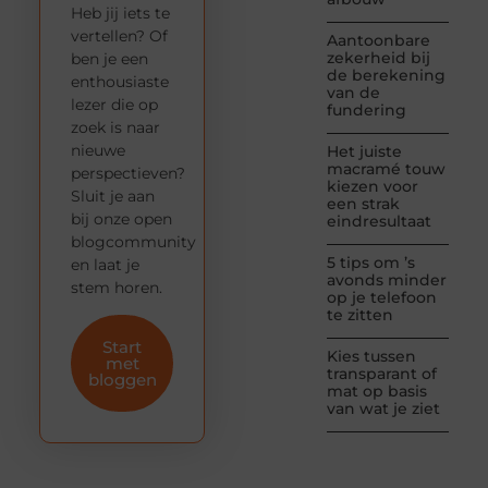
Heb jij iets te
vertellen? Of
Aantoonbare
zekerheid bij
ben je een
de berekening
enthousiaste
van de
lezer die op
fundering
zoek is naar
nieuwe
Het juiste
macramé touw
perspectieven?
kiezen voor
Sluit je aan
een strak
bij onze open
eindresultaat
blogcommunity
5 tips om ’s
en laat je
avonds minder
stem horen.
op je telefoon
te zitten
Start
Kies tussen
met
transparant of
bloggen
mat op basis
van wat je ziet