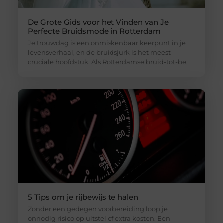
De Grote Gids voor het Vinden van Je
Perfecte Bruidsmode in Rotterdam
Je trouwdag is een onmiskenbaar keerpunt in je
levensverhaal, en de bruidsjurk is het meest
cruciale hoofdstuk. Als Rotterdamse bruid-tot-be,
5 Tips om je rijbewijs te halen
Zonder een gedegen voorbereiding loop je
onnodig risico op uitstel of extra kosten. Een