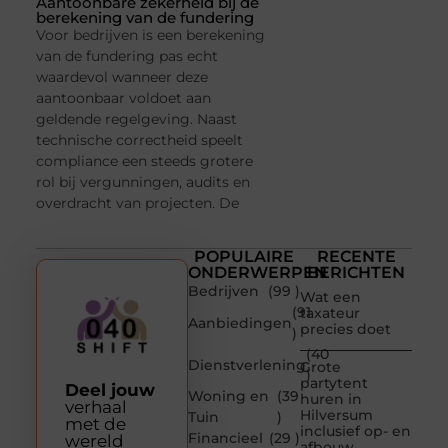
Aantoonbare zekerheid bij de
berekening van de fundering
Voor bedrijven is een berekening
van de fundering pas echt
waardevol wanneer deze
aantoonbaar voldoet aan
geldende regelgeving. Naast
technische correctheid speelt
compliance een steeds grotere
rol bij vergunningen, audits en
overdracht van projecten. De
POPULAIRE
RECENTE
ONDERWERPEN
BERICHTEN
Bedrijven
(99 )
Wat een
(91
taxateur
Aanbiedingen
precies doet
)
(40
Dienstverlening
Grote
)
partytent
Deel jouw
Woning en
(39
huren in
verhaal
Hilversum
Tuin
)
met de
inclusief op- en
Financieel
(29 )
wereld
afbouw