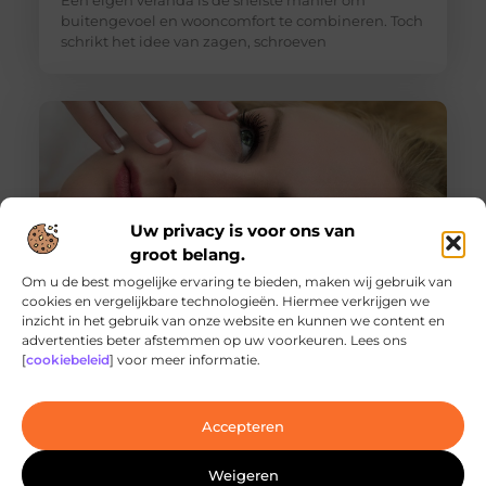
Een eigen veranda is de snelste manier om
buitengevoel en wooncomfort te combineren. Toch
schrikt het idee van zagen, schroeven
Uw privacy is voor ons van
groot belang.
Om u de best mogelijke ervaring te bieden, maken wij gebruik van
cookies en vergelijkbare technologieën. Hiermee verkrijgen we
inzicht in het gebruik van onze website en kunnen we content en
Ontdek de innovatieve behandelingen in
advertenties beter afstemmen op uw voorkeuren. Lees ons
jouw stad
[
cookiebeleid
] voor meer informatie.
Ben je op zoek naar geavanceerde
laserbehandelingen in Den Haag? Dan ben je hier
aan het juiste adres!
Accepteren
Weigeren