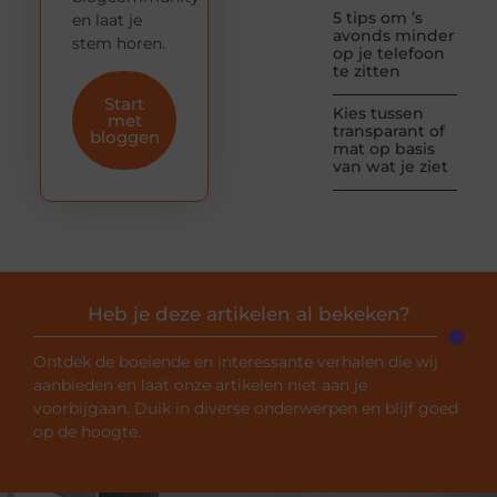
5 tips om ’s
en laat je
avonds minder
stem horen.
op je telefoon
te zitten
Start
Kies tussen
met
transparant of
bloggen
mat op basis
van wat je ziet
Heb je deze artikelen al bekeken?
Ontdek de boeiende en interessante verhalen die wij
aanbieden en laat onze artikelen niet aan je
voorbijgaan. Duik in diverse onderwerpen en blijf goed
op de hoogte.