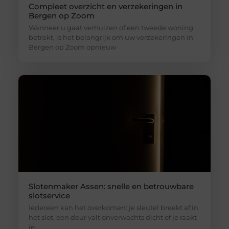
Compleet overzicht en verzekeringen in
Bergen op Zoom
Wanneer u gaat verhuizen of een tweede woning
betrekt, is het belangrijk om uw verzekeringen in
Bergen op Zoom opnieuw
Slotenmaker Assen: snelle en betrouwbare
slotservice
Iedereen kan het overkomen: je sleutel breekt af in
het slot, een deur valt onverwachts dicht of je raakt
je