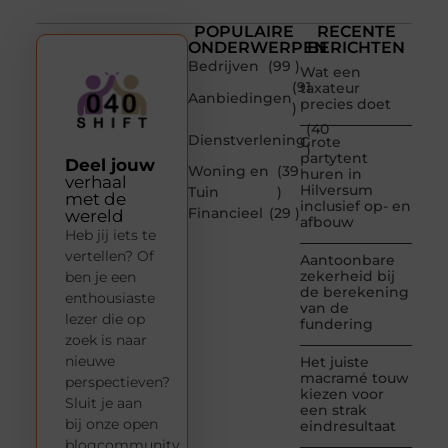
POPULAIRE
RECENTE
ONDERWERPEN
BERICHTEN
Bedrijven
(99 )
Wat een
(91
taxateur
Aanbiedingen
precies doet
)
(40
Dienstverlening
Grote
)
partytent
Deel jouw
Woning en
(39
huren in
verhaal
Hilversum
Tuin
)
met de
inclusief op- en
Financieel
(29 )
wereld
afbouw
Heb jij iets te
vertellen? Of
Aantoonbare
zekerheid bij
ben je een
de berekening
enthousiaste
van de
lezer die op
fundering
zoek is naar
nieuwe
Het juiste
macramé touw
perspectieven?
kiezen voor
Sluit je aan
een strak
bij onze open
eindresultaat
blogcommunity