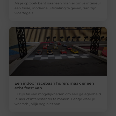
Als je op zoek bent naar een manier om je interieur
een frisse, moderne uitstraling te geven, dan zijn
vloertegels
Een indoor racebaan huren: maak er een
echt feest van
Er zijn tal van mogelijkheden om een gelegenheid
leuker of interessanter te maken. Eentje waar je
waarschijnlijk nog niet aan