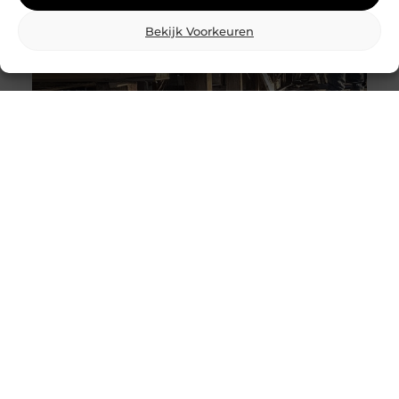
Bekijk Voorkeuren
Wat is skidbouw en waarom wordt het
steeds vaker toegepast?
Vraag je je af wat is skidbouw precies inhoudt? Dan
ben je zeker niet de enige. Skidbouw is een
slimme,