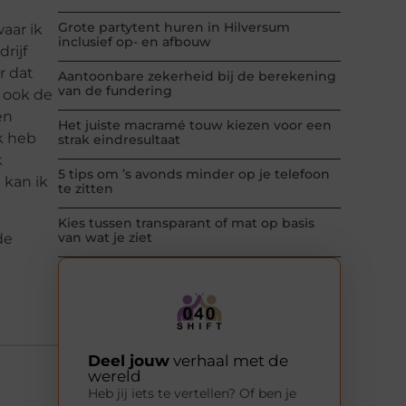
Grote partytent huren in Hilversum
aar ik
inclusief op- en afbouw
rijf
r dat
Aantoonbare zekerheid bij de berekening
van de fundering
t ook de
en
Het juiste macramé touw kiezen voor een
k heb
strak eindresultaat
k
5 tips om ’s avonds minder op je telefoon
 kan ik
te zitten
Kies tussen transparant of mat op basis
van wat je ziet
de
Deel jouw
verhaal met de
wereld
Heb jij iets te vertellen? Of ben je