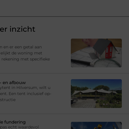
r inzicht
n en er een getal aan
gelijkt de woning met
 rekening met specifieke
p- en afbouw
tent in Hilversum, wilt u
t. Een tent inclusief op-
structie
de fundering
 pas echt waardevol