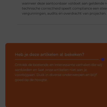
wanneer deze aantoonbaar voldoet aan geldende r
technische correctheid speelt compliance een steed
vergunningen, audits en overdracht van projecten.
Heb je deze artikelen al bekeken?
Ontdek de boeiende en interessante verhalen die wij
aanbieden en laat onze artikelen niet aan je
voorbijgaan. Duik in diverse onderwerpen en blijf
goed op de hoogte.