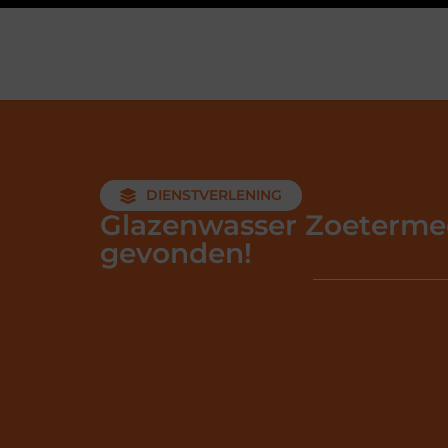
DIENSTVERLENING
Glazenwasser Zoeterme
gevonden!