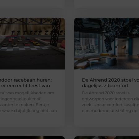
ndoor racebaan huren:
De Ahrend 2020 stoel v
er een echt feest van
dagelijks zitcomfort
n tal van mogelijkheden om
De Ahrend 2020 stoel is
legenheid leuker of
ontworpen voor iedereen di
ssanter te maken. Eentje
zoek is naar comfort, kwalite
e waarschijnlijk nog niet aan
een moderne uitstraling op