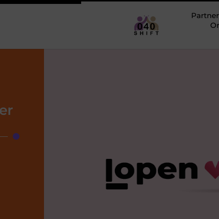
Partner
O
er