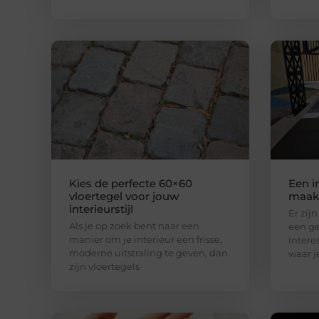
Kies de perfecte 60×60
Een i
vloertegel voor jouw
maak 
interieurstijl
Er zij
Als je op zoek bent naar een
een ge
manier om je interieur een frisse,
intere
moderne uitstraling te geven, dan
waar j
zijn vloertegels