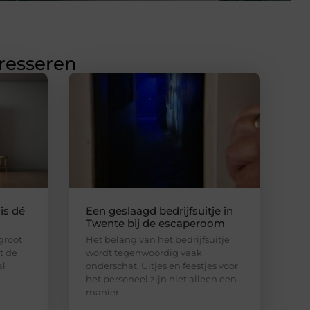
eresseren
is dé
Een geslaagd bedrijfsuitje in
Twente bij de escaperoom
 groot
Het belang van het bedrijfsuitje
lt de
wordt tegenwoordig vaak
al
onderschat. Uitjes en feestjes voor
het personeel zijn niet alleen een
manier