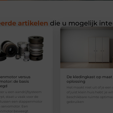
erde artikelen
die u mogelijk int
enmotor versus
De kledingkast op maat 
motor: de basis
oplossing
legd
Het maakt niet uit of je een
r u een aandrijfsysteem
of juist klein huis hebt: je wi
pt, staat u vaak voor de
beschikbare ruimte optima
 tussen een stappenmotor
gebruiken
 servomotor. Een
enmotor beweegt