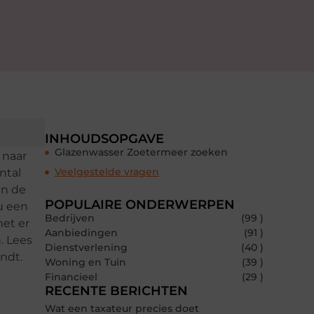
INHOUDSOPGAVE
Glazenwasser Zoetermeer zoeken
 naar
Veelgestelde vragen
ntal
en de
POPULAIRE ONDERWERPEN
u een
Bedrijven
(99 )
het er
Aanbiedingen
(91 )
. Lees
Dienstverlening
(40 )
ndt.
Woning en Tuin
(39 )
Financieel
(29 )
RECENTE BERICHTEN
Wat een taxateur precies doet