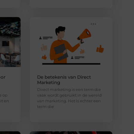
oor
De betekenis van Direct
Marketing
Direct marketing is een term die
e op
vaak wordt gebruikt in de wereld
it en
van marketing. Het is echter een
term die