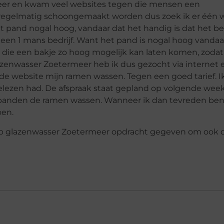
eer en kwam veel websites tegen die mensen een
regelmatig schoongemaakt worden dus zoek ik er één w
et pand nogal hoog, vandaar dat het handig is dat het bed
 geen 1 mans bedrijf. Want het pand is nogal hoog vandaa
is die een bakje zo hoog mogelijk kan laten komen, zoda
nwasser Zoetermeer heb ik dus gezocht via internet 
s de website mijn ramen wassen. Tegen een goed tarief. I
gelezen had. De afspraak staat gepland op volgende wee
rpanden de ramen wassen. Wanneer ik dan tevreden ben
oen.
 heb glazenwasser Zoetermeer opdracht gegeven om ook 