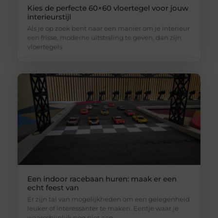
Kies de perfecte 60×60 vloertegel voor jouw
interieurstijl
Als je op zoek bent naar een manier om je interieur
een frisse, moderne uitstraling te geven, dan zijn
vloertegels
Een indoor racebaan huren: maak er een
echt feest van
Er zijn tal van mogelijkheden om een gelegenheid
leuker of interessanter te maken. Eentje waar je
waarschijnlijk nog niet aan