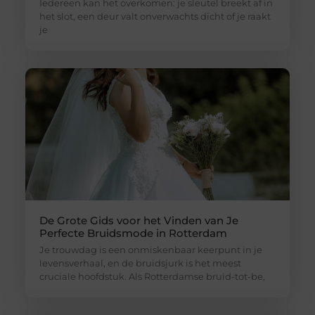
Iedereen kan het overkomen: je sleutel breekt af in
het slot, een deur valt onverwachts dicht of je raakt
je
De Grote Gids voor het Vinden van Je
Perfecte Bruidsmode in Rotterdam
Je trouwdag is een onmiskenbaar keerpunt in je
levensverhaal, en de bruidsjurk is het meest
cruciale hoofdstuk. Als Rotterdamse bruid-tot-be,