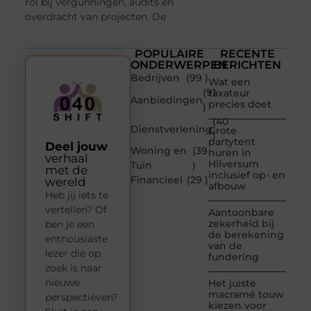
rol bij vergunningen, audits en
overdracht van projecten. De
POPULAIRE
RECENTE
ONDERWERPEN
BERICHTEN
Bedrijven
(99 )
Wat een
(91
taxateur
Aanbiedingen
precies doet
)
(40
Dienstverlening
Grote
)
partytent
Deel jouw
Woning en
(39
huren in
verhaal
Hilversum
Tuin
)
met de
inclusief op- en
Financieel
(29 )
wereld
afbouw
Heb jij iets te
vertellen? Of
Aantoonbare
zekerheid bij
ben je een
de berekening
enthousiaste
van de
lezer die op
fundering
zoek is naar
nieuwe
Het juiste
macramé touw
perspectieven?
kiezen voor