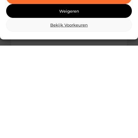
Weigeren
Bekijk Voorkeuren
Wat is skidbouw en waarom wordt het
steeds vaker toegepast?
Vraag je je af wat is skidbouw precies inhoudt? Dan
ben je zeker niet de enige. Skidbouw is een
slimme,