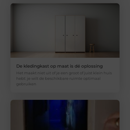
De kledingkast op maat is dé oplossing
Het maakt niet uit of je een groot of juist klein huis
hebt: je wilt de beschikbare ruimte optimaal
gebruiken