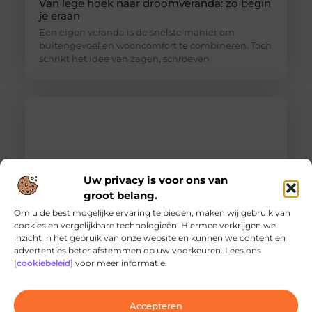
Van lege hoek naar droomveranda: zo begin
je eraan
Een eigen veranda is de snelste manier om
buitengevoel en wooncomfort te combineren. Toch
schrikt het idee van zagen, schroeven
Uw privacy is voor ons van
groot belang.
Om u de best mogelijke ervaring te bieden, maken wij gebruik van
cookies en vergelijkbare technologieën. Hiermee verkrijgen we
inzicht in het gebruik van onze website en kunnen we content en
Ontdek de innovatieve behandelingen in
advertenties beter afstemmen op uw voorkeuren. Lees ons
jouw stad
[
cookiebeleid
] voor meer informatie.
Ben je op zoek naar geavanceerde
laserbehandelingen in Den Haag? Dan ben je hier
aan het juiste adres!
Accepteren