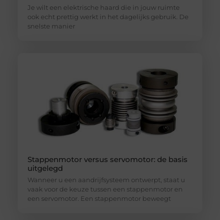
Je wilt een elektrische haard die in jouw ruimte
ook echt prettig werkt in het dagelijks gebruik. De
snelste manier
Stappenmotor versus servomotor: de basis
uitgelegd
Wanneer u een aandrijfsysteem ontwerpt, staat u
vaak voor de keuze tussen een stappenmotor en
een servomotor. Een stappenmotor beweegt