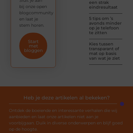
Sluit je aan
een strak
bij onze open
eindresultaat
blogcommunity
5 tips om ’s
en laat je
avonds minder
stem horen.
op je telefoon
te zitten
Start
Kies tussen
met
transparant of
bloggen
mat op basis
van wat je ziet
Heb je deze artikelen al bekeken?
Ontdek de boeiende en interessante verhalen die wij
aanbieden en laat onze artikelen niet aan je
voorbijgaan. Duik in diverse onderwerpen en blijf goed
op de hoogte.