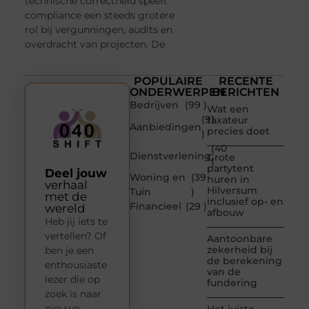
technische correctheid speelt
compliance een steeds grotere
rol bij vergunningen, audits en
overdracht van projecten. De
POPULAIRE
RECENTE
ONDERWERPEN
BERICHTEN
Bedrijven
(99 )
Wat een
(91
taxateur
Aanbiedingen
precies doet
)
(40
Dienstverlening
Grote
)
partytent
Deel jouw
Woning en
(39
huren in
verhaal
Hilversum
Tuin
)
met de
inclusief op- en
Financieel
(29 )
wereld
afbouw
Heb jij iets te
vertellen? Of
Aantoonbare
zekerheid bij
ben je een
de berekening
enthousiaste
van de
lezer die op
fundering
zoek is naar
nieuwe