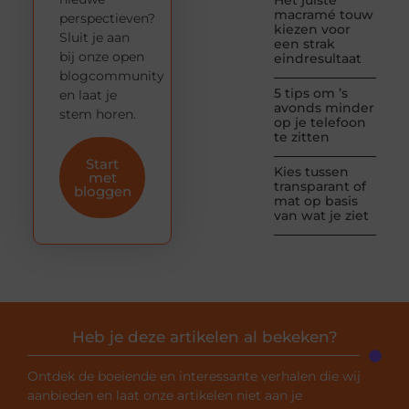
Het juiste
macramé touw
perspectieven?
kiezen voor
Sluit je aan
een strak
bij onze open
eindresultaat
blogcommunity
5 tips om ’s
en laat je
avonds minder
stem horen.
op je telefoon
te zitten
Start
Kies tussen
met
transparant of
bloggen
mat op basis
van wat je ziet
Heb je deze artikelen al bekeken?
Ontdek de boeiende en interessante verhalen die wij
aanbieden en laat onze artikelen niet aan je