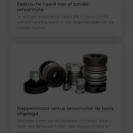
Elektrische haard met of zonder
verwarming
Je wilt een elektrische haard die in jouw ruimte
ook echt prettig werkt in het dagelijks gebruik. De
snelste manier
Stappenmotor versus servomotor: de basis
uitgelegd
Wanneer u een aandrijfsysteem ontwerpt, staat u
vaak voor de keuze tussen een stappenmotor en
een servomotor. Een stappenmotor beweegt