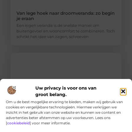
Van lege hoek naar droomveranda: zo begin
je eraan
Een eigen veranda is de snelste manier om
buitengevoel en wooncomfort te combineren. Toch
schrikt het idee van zagen, schroeven
Uw privacy is voor ons van
groot belang.
Om u de best mogelijke ervaring te bieden, maken wij gebruik van
cookies en vergelijkbare technologieën. Hiermee verkrijgen we
inzicht in het gebruik van onze website en kunnen we content en
Ontdek de innovatieve behandelingen in
advertenties beter afstemmen op uw voorkeuren. Lees ons
jouw stad
[
cookiebeleid
] voor meer informatie.
Ben je op zoek naar geavanceerde