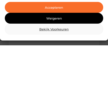
laserbehandelingen in Den Haag? Dan ben je hier
aan het juiste adres!
Accepteren
Weigeren
Bekijk Voorkeuren
Wat is skidbouw en waarom wordt het
steeds vaker toegepast?
Vraag je je af wat is skidbouw precies inhoudt? Dan
ben je zeker niet de enige. Skidbouw is een
slimme,