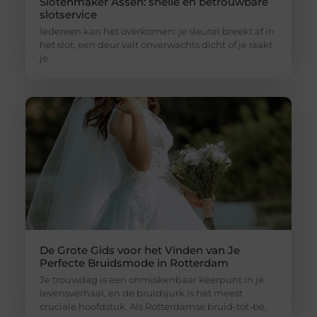
Slotenmaker Assen: snelle en betrouwbare
slotservice
Iedereen kan het overkomen: je sleutel breekt af in
het slot, een deur valt onverwachts dicht of je raakt
je
De Grote Gids voor het Vinden van Je
Perfecte Bruidsmode in Rotterdam
Je trouwdag is een onmiskenbaar keerpunt in je
levensverhaal, en de bruidsjurk is het meest
cruciale hoofdstuk. Als Rotterdamse bruid-tot-be,