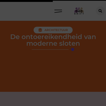
ARCHITECTUUR
De ontoereikendheid van
moderne sloten