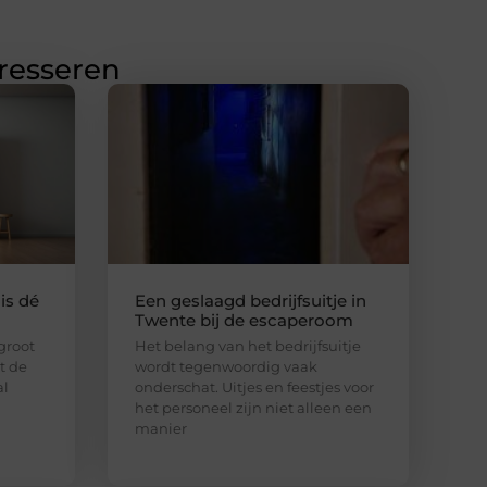
eresseren
is dé
Een geslaagd bedrijfsuitje in
Twente bij de escaperoom
 groot
Het belang van het bedrijfsuitje
lt de
wordt tegenwoordig vaak
al
onderschat. Uitjes en feestjes voor
het personeel zijn niet alleen een
manier