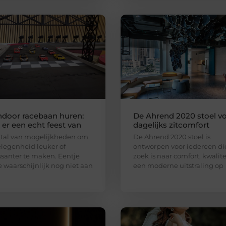
ndoor racebaan huren:
De Ahrend 2020 stoel v
er een echt feest van
dagelijks zitcomfort
n tal van mogelijkheden om
De Ahrend 2020 stoel is
legenheid leuker of
ontworpen voor iedereen di
ssanter te maken. Eentje
zoek is naar comfort, kwalite
e waarschijnlijk nog niet aan
een moderne uitstraling op