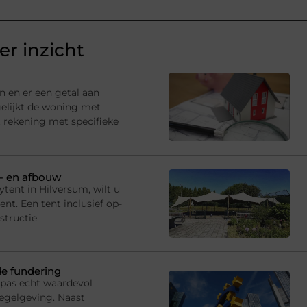
r inzicht
n en er een getal aan
gelijkt de woning met
 rekening met specifieke
p- en afbouw
tent in Hilversum, wilt u
t. Een tent inclusief op-
structie
de fundering
 pas echt waardevol
egelgeving. Naast