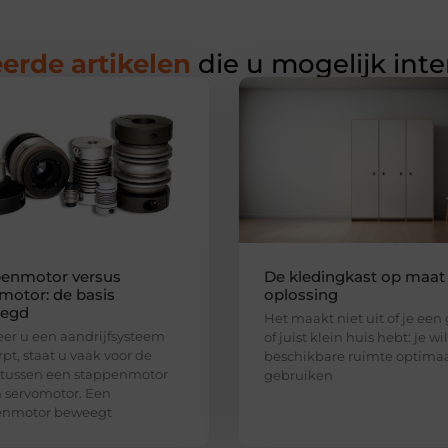
erde artikelen
die u mogelijk int
enmotor versus
De kledingkast op maat 
motor: de basis
oplossing
legd
Het maakt niet uit of je een
r u een aandrijfsysteem
of juist klein huis hebt: je wi
pt, staat u vaak voor de
beschikbare ruimte optima
 tussen een stappenmotor
gebruiken
 servomotor. Een
enmotor beweegt