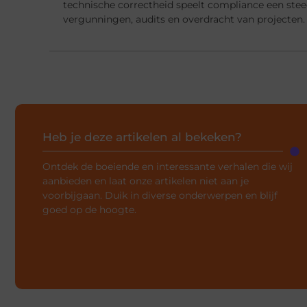
technische correctheid speelt compliance een steed
vergunningen, audits en overdracht van projecten.
Heb je deze artikelen al bekeken?
Ontdek de boeiende en interessante verhalen die wij
aanbieden en laat onze artikelen niet aan je
voorbijgaan. Duik in diverse onderwerpen en blijf
goed op de hoogte.