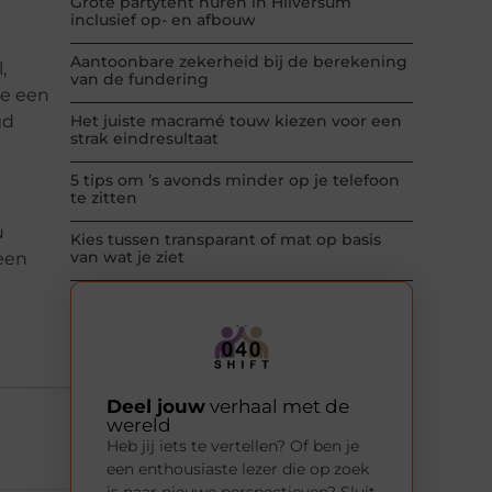
Grote partytent huren in Hilversum
inclusief op- en afbouw
Aantoonbare zekerheid bij de berekening
,
van de fundering
je een
gd
Het juiste macramé touw kiezen voor een
strak eindresultaat
5 tips om ’s avonds minder op je telefoon
te zitten
u
Kies tussen transparant of mat op basis
van wat je ziet
 een
Deel jouw
verhaal met de
wereld
Heb jij iets te vertellen? Of ben je
een enthousiaste lezer die op zoek
is naar nieuwe perspectieven? Sluit