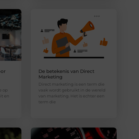
oor
De betekenis van Direct
Marketing
Direct marketing is een term die
e op
vaak wordt gebruikt in de wereld
it en
van marketing. Het is echter een
term die