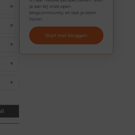
je aan bij onze open
▼
blogcommunity en laat je stem
horen.
▼
Start met bloggen
▼
▼
▼
il