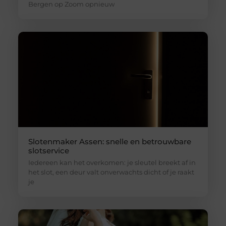
Bergen op Zoom opnieuw
Slotenmaker Assen: snelle en betrouwbare
slotservice
Iedereen kan het overkomen: je sleutel breekt af in
het slot, een deur valt onverwachts dicht of je raakt
je