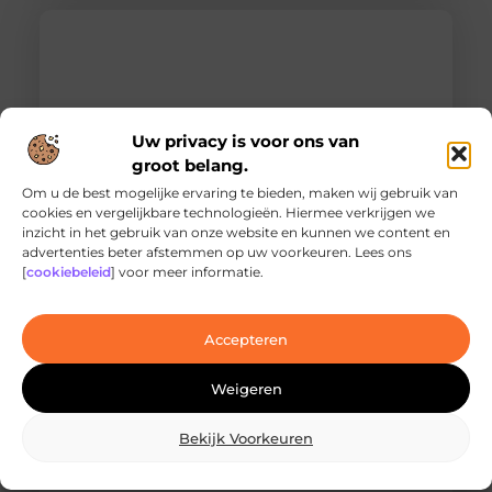
Uw privacy is voor ons van
groot belang.
Om u de best mogelijke ervaring te bieden, maken wij gebruik van
cookies en vergelijkbare technologieën. Hiermee verkrijgen we
inzicht in het gebruik van onze website en kunnen we content en
Ontdek de innovatieve behandelingen in
advertenties beter afstemmen op uw voorkeuren. Lees ons
jouw stad
[
cookiebeleid
] voor meer informatie.
Ben je op zoek naar geavanceerde
laserbehandelingen in Den Haag? Dan ben je hier
aan het juiste adres!
Accepteren
Weigeren
Bekijk Voorkeuren