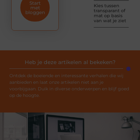
Start
Kies tussen
met
transparant of
bloggen
mat op basis
van wat je ziet
Heb je deze artikelen al bekeken?
Ontdek de boeiende en interessante verhalen die wij
aanbieden en laat onze artikelen niet aan je
voorbijgaan. Duik in diverse onderwerpen en blijf goed
op de hoogte.