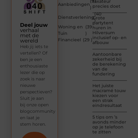
(91
taxateur
Aanbiedingen
precies doet
)
(40
Dienstverlening
Grote
)
partytent
Deel jouw
Woning en
(39
huren in
verhaal
Hilversum
Tuin
)
met de
inclusief op- en
Financieel
(29 )
wereld
afbouw
Heb jij iets te
vertellen? Of
Aantoonbare
zekerheid bij
ben je een
de berekening
enthousiaste
van de
lezer die op
fundering
zoek is naar
nieuwe
Het juiste
macramé touw
perspectieven?
kiezen voor
Sluit je aan
een strak
bij onze open
eindresultaat
blogcommunity
5 tips om ’s
en laat je
avonds minder
stem horen.
op je telefoon
te zitten