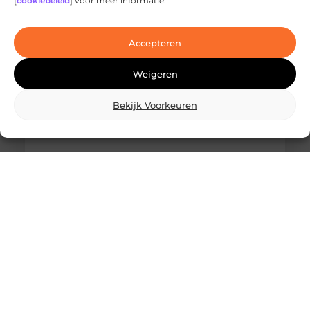
[
cookiebeleid
] voor meer informatie.
Ben je op zoek naar geavanceerde
laserbehandelingen in Den Haag? Dan ben je hier
aan het juiste adres!
Accepteren
Weigeren
Bekijk Voorkeuren
Wat is skidbouw en waarom wordt het
steeds vaker toegepast?
Vraag je je af wat is skidbouw precies inhoudt? Dan
ben je zeker niet de enige. Skidbouw is een
slimme,