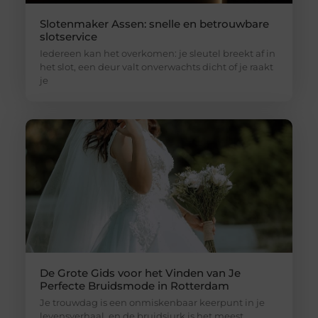
Slotenmaker Assen: snelle en betrouwbare
slotservice
Iedereen kan het overkomen: je sleutel breekt af in
het slot, een deur valt onverwachts dicht of je raakt
je
De Grote Gids voor het Vinden van Je
Perfecte Bruidsmode in Rotterdam
Je trouwdag is een onmiskenbaar keerpunt in je
levensverhaal, en de bruidsjurk is het meest