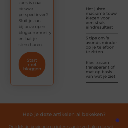
zoek is naar
nieuwe
Het juiste
macramé touw
perspectieven?
kiezen voor
Sluit je aan
een strak
bij onze open
eindresultaat
blogcommunity
5 tips om ’s
en laat je
avonds minder
stem horen.
op je telefoon
te zitten
Start
Kies tussen
met
transparant of
bloggen
mat op basis
van wat je ziet
Heb je deze artikelen al bekeken?
Ontdek de boeiende en interessante verhalen die wij