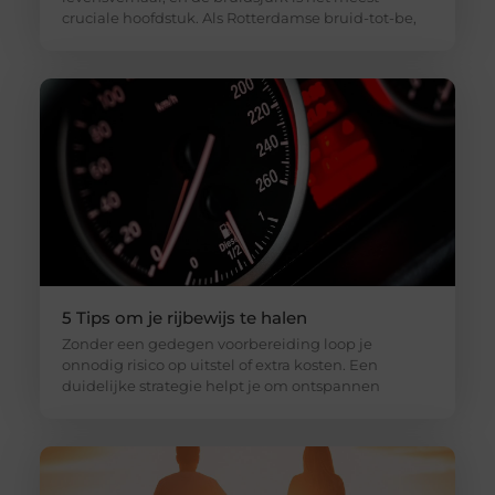
cruciale hoofdstuk. Als Rotterdamse bruid-tot-be,
5 Tips om je rijbewijs te halen
Zonder een gedegen voorbereiding loop je
onnodig risico op uitstel of extra kosten. Een
duidelijke strategie helpt je om ontspannen