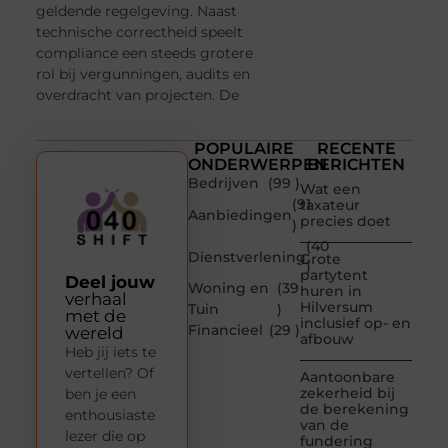
geldende regelgeving. Naast
technische correctheid speelt
compliance een steeds grotere
rol bij vergunningen, audits en
overdracht van projecten. De
POPULAIRE
RECENTE
ONDERWERPEN
BERICHTEN
Bedrijven
(99 )
Wat een
(91
taxateur
Aanbiedingen
precies doet
)
(40
Dienstverlening
Grote
)
partytent
Deel jouw
Woning en
(39
huren in
verhaal
Hilversum
Tuin
)
met de
inclusief op- en
Financieel
(29 )
wereld
afbouw
Heb jij iets te
vertellen? Of
Aantoonbare
zekerheid bij
ben je een
de berekening
enthousiaste
van de
lezer die op
fundering