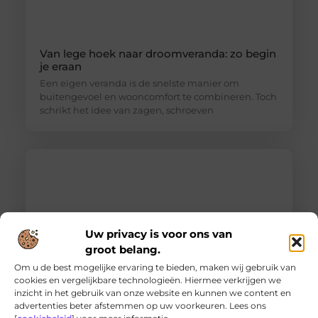
Van lege hoek naar droomveranda: zo begin
je eraan
Een eigen veranda is de snelste manier om
buitengevoel en wooncomfort te combineren. Toch
schrikt het idee van zagen, schroeven
Uw privacy is voor ons van
groot belang.
Om u de best mogelijke ervaring te bieden, maken wij gebruik van
cookies en vergelijkbare technologieën. Hiermee verkrijgen we
inzicht in het gebruik van onze website en kunnen we content en
Ontdek de innovatieve behandelingen in
advertenties beter afstemmen op uw voorkeuren. Lees ons
jouw stad