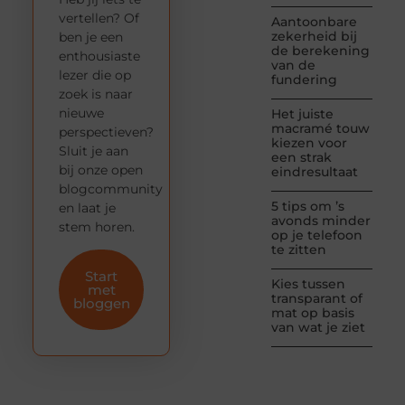
vertellen? Of
Aantoonbare
zekerheid bij
ben je een
de berekening
enthousiaste
van de
lezer die op
fundering
zoek is naar
nieuwe
Het juiste
macramé touw
perspectieven?
kiezen voor
Sluit je aan
een strak
bij onze open
eindresultaat
blogcommunity
5 tips om ’s
en laat je
avonds minder
stem horen.
op je telefoon
te zitten
Start
Kies tussen
met
transparant of
bloggen
mat op basis
van wat je ziet