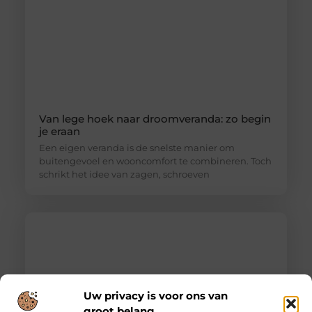
Van lege hoek naar droomveranda: zo begin
je eraan
Een eigen veranda is de snelste manier om
buitengevoel en wooncomfort te combineren. Toch
schrikt het idee van zagen, schroeven
Uw privacy is voor ons van
groot belang.