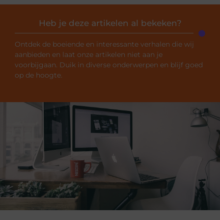
Heb je deze artikelen al bekeken?
Ontdek de boeiende en interessante verhalen die wij
aanbieden en laat onze artikelen niet aan je
voorbijgaan. Duik in diverse onderwerpen en blijf goed
op de hoogte.