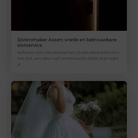
Slotenmaker Assen: snelle en betrouwbare
slotservice
Iedereen kan het overkomen: je sleutel breekt af in
het slot, een deur valt onverwachts dicht of je raakt
je