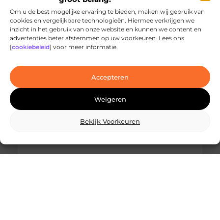
Om u de best mogelijke ervaring te bieden, maken wij gebruik van
cookies en vergelijkbare technologieën. Hiermee verkrijgen we
inzicht in het gebruik van onze website en kunnen we content en
Ontdek de innovatieve behandelingen in
advertenties beter afstemmen op uw voorkeuren. Lees ons
jouw stad
[
cookiebeleid
] voor meer informatie.
Ben je op zoek naar geavanceerde
laserbehandelingen in Den Haag? Dan ben je hier
aan het juiste adres!
Accepteren
Weigeren
Bekijk Voorkeuren
Wat is skidbouw en waarom wordt het
steeds vaker toegepast?