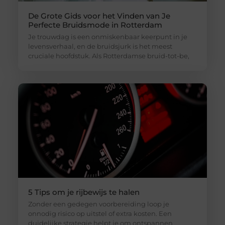
De Grote Gids voor het Vinden van Je
Perfecte Bruidsmode in Rotterdam
Je trouwdag is een onmiskenbaar keerpunt in je
levensverhaal, en de bruidsjurk is het meest
cruciale hoofdstuk. Als Rotterdamse bruid-tot-be,
5 Tips om je rijbewijs te halen
Zonder een gedegen voorbereiding loop je
onnodig risico op uitstel of extra kosten. Een
duidelijke strategie helpt je om ontspannen