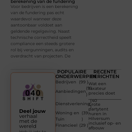
berekening van de fundering
Voor bedrijven is een berekening
van de fundering pas echt
waardevol wanneer deze
aantoonbaar voldoet aan
geldende regelgeving. Naast
technische correctheid speelt
compliance een steeds grotere
rol bij vergunningen, audits en
overdracht van projecten. De
POPULAIRE
RECENTE
ONDERWERPEN
BERICHTEN
Bedrijven
(99 )
Wat een
(91
taxateur
Aanbiedingen
precies doet
)
(40
Dienstverlening
Grote
)
partytent
Deel jouw
Woning en
(39
huren in
verhaal
Hilversum
Tuin
)
met de
inclusief op- en
Financieel
(29 )
wereld
afbouw
Heb jij iets te