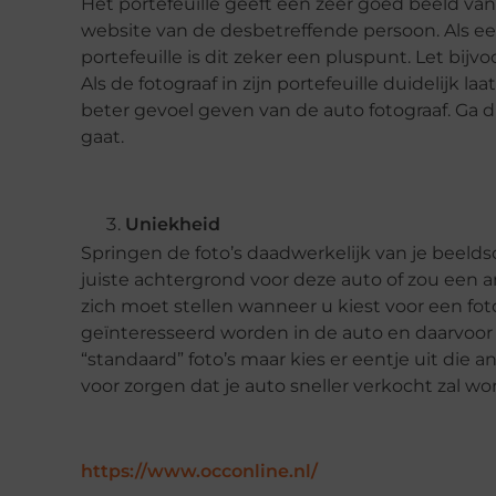
Het portefeuille geeft een zeer goed beeld van
website van de desbetreffende persoon. Als e
portefeuille is dit zeker een pluspunt. Let bijv
Als de fotograaf in zijn portefeuille duidelijk la
beter gevoel geven van de auto fotograaf. Ga 
gaat.
Uniekheid
Springen de foto’s daadwerkelijk van je beeldsc
juiste achtergrond voor deze auto of zou een a
zich moet stellen wanneer u kiest voor een fot
geïnteresseerd worden in de auto en daarvoor i
“standaard” foto’s maar kies er eentje uit die an
voor zorgen dat je auto sneller verkocht zal w
https://www.occonline.nl/