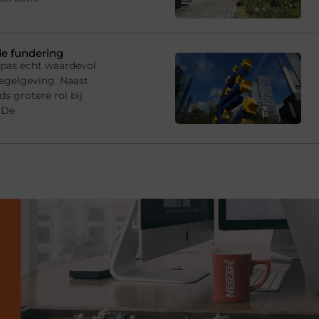
de fundering
 pas echt waardevol
egelgeving. Naast
s grotere rol bij
 De