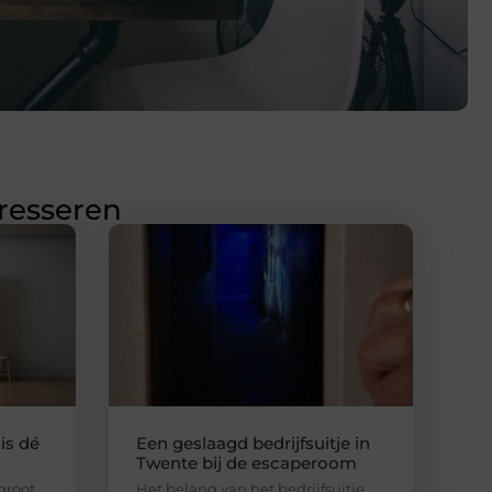
eresseren
is dé
Een geslaagd bedrijfsuitje in
Twente bij de escaperoom
 groot
Het belang van het bedrijfsuitje