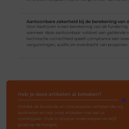
Aantoonbare zekerheid bij de berekening van 
Voor bedrijven is een berekening van de fundering
wanneer deze aantoonbaar voldoet aan geldende r
technische correctheid speelt compliance een steed
vergunningen, audits en overdracht van projecten.
Heb je deze artikelen al bekeken?
Ontdek de boeiende en interessante verhalen die wij
aanbieden en laat onze artikelen niet aan je
voorbijgaan. Duik in diverse onderwerpen en blijf
goed op de hoogte.