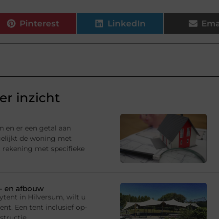
Pinterest
LinkedIn
Ema
r inzicht
n en er een getal aan
gelijkt de woning met
 rekening met specifieke
p- en afbouw
tent in Hilversum, wilt u
t. Een tent inclusief op-
structie