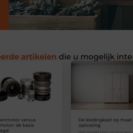
erde artikelen
die u mogelijk int
enmotor versus
De kledingkast op maat 
motor: de basis
oplossing
legd
Het maakt niet uit of je een