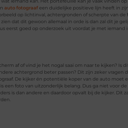
 wat iemand kan. Het portefeuille kan je vaak vinden op
en
auto fotograaf
een duidelijke positieve lijn heeft in zij
oorbeeld op lichtinval, achtergronden of scherpte van de f
at zien dat dit gewoon allemaal in orde is dan zal dit je gel
dus eerst goed op onderzoek uit voordat je met iemand i
herm af of vind je het nogal saai om naar te kijken? Is di
ndere achtergrond beter passen? Dit zijn zeker vragen d
ograaf. De kijker én potentiële koper van de auto moet 
s een foto van uitzonderlijk belang. Dus ga niet voor d
ders is dan andere en daardoor opvalt bij de kijker. Dit za
orden.