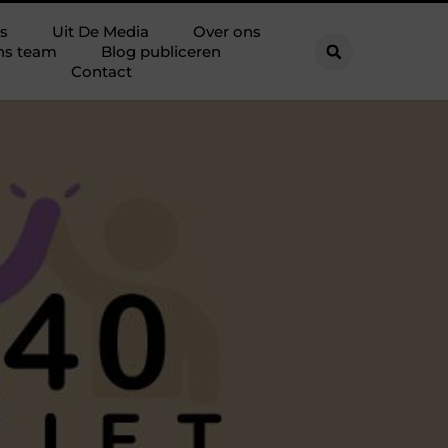
s
Uit De Media
Over ons
ns team
Blog publiceren
Contact