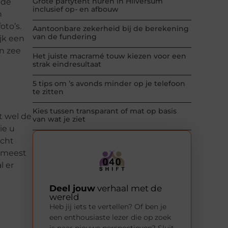
Grote partytent huren in Hilversum
 de
inclusief op- en afbouw
n
oto’s.
Aantoonbare zekerheid bij de berekening
van de fundering
ijk een
n zee
Het juiste macramé touw kiezen voor een
strak eindresultaat
5 tips om ’s avonds minder op je telefoon
te zitten
Kies tussen transparant of mat op basis
t wel de
van wat je ziet
ie u
echt
e meest
l er
Deel jouw
verhaal met de
wereld
Heb jij iets te vertellen? Of ben je
een enthousiaste lezer die op zoek
is naar nieuwe perspectieven? Sluit