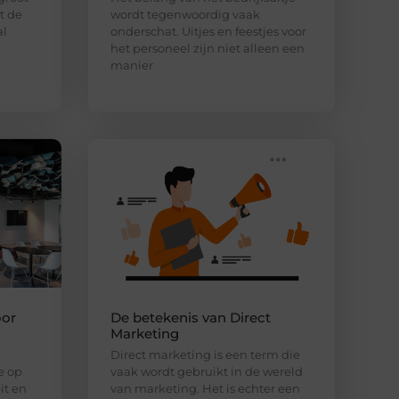
lt de
wordt tegenwoordig vaak
al
onderschat. Uitjes en feestjes voor
het personeel zijn niet alleen een
manier
oor
De betekenis van Direct
Marketing
Direct marketing is een term die
e op
vaak wordt gebruikt in de wereld
it en
van marketing. Het is echter een