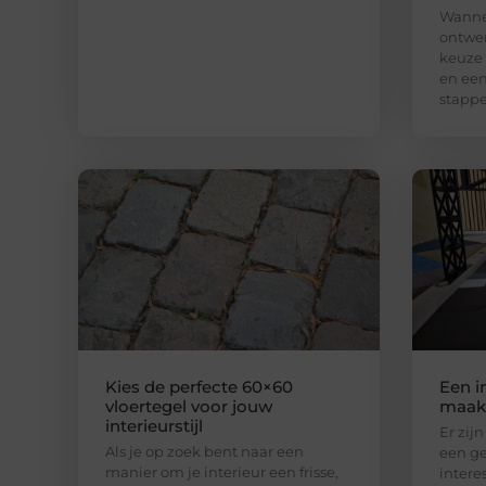
Wannee
ontwer
keuze
en een
stapp
Kies de perfecte 60×60
Een i
vloertegel voor jouw
maak 
interieurstijl
Er zij
Als je op zoek bent naar een
een ge
manier om je interieur een frisse,
intere