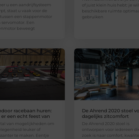
r u een aandrijfsysteem
of juist klein huis hebt: je wi
pt, staat u vaak voor de
beschikbare ruimte optima
 tussen een stappenmotor
gebruiken
 servomotor. Een
enmotor beweegt
ndoor racebaan huren:
De Ahrend 2020 stoel v
er een echt feest van
dagelijks zitcomfort
n tal van mogelijkheden om
De Ahrend 2020 stoel is
legenheid leuker of
ontworpen voor iedereen di
ssanter te maken. Eentje
zoek is naar comfort, kwalite