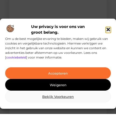
Uw privacy is voor ons van
groot belang.
Om u de best mogelijke ervaring te bieden, maken wij gebruik van
cookies en vergelijkbare technologieën. Hiermee verkrijgen we
inzicht in het gebruik van onze website en kunnen we content en
Ontdek de innovatieve behandelingen in
advertenties beter afstemmen op uw voorkeuren. Lees ons
jouw stad
[
cookiebeleid
] voor meer informatie.
Ben je op zoek naar geavanceerde
laserbehandelingen in Den Haag? Dan ben je hier
aan het juiste adres!
Accepteren
Weigeren
Bekijk Voorkeuren