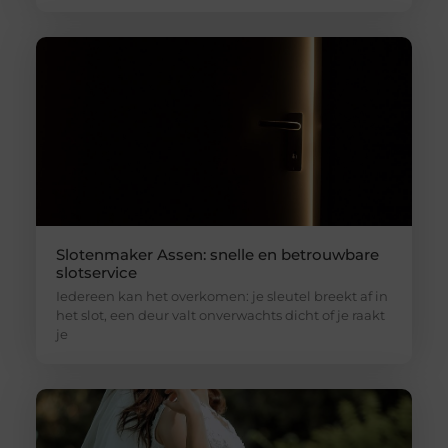
Slotenmaker Assen: snelle en betrouwbare
slotservice
Iedereen kan het overkomen: je sleutel breekt af in
het slot, een deur valt onverwachts dicht of je raakt
je