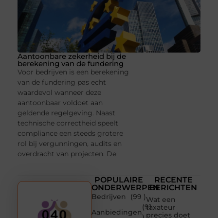
Aantoonbare zekerheid bij de
berekening van de fundering
Voor bedrijven is een berekening
van de fundering pas echt
waardevol wanneer deze
aantoonbaar voldoet aan
geldende regelgeving. Naast
technische correctheid speelt
compliance een steeds grotere
rol bij vergunningen, audits en
overdracht van projecten. De
POPULAIRE
RECENTE
ONDERWERPEN
BERICHTEN
Bedrijven
(99 )
Wat een
(91
taxateur
Aanbiedingen
precies doet
)