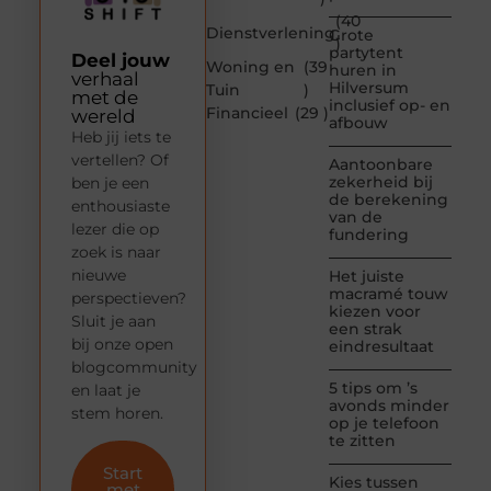
(40
Dienstverlening
Grote
)
partytent
Deel jouw
Woning en
(39
huren in
verhaal
Hilversum
Tuin
)
met de
inclusief op- en
Financieel
(29 )
wereld
afbouw
Heb jij iets te
vertellen? Of
Aantoonbare
zekerheid bij
ben je een
de berekening
enthousiaste
van de
lezer die op
fundering
zoek is naar
nieuwe
Het juiste
macramé touw
perspectieven?
kiezen voor
Sluit je aan
een strak
bij onze open
eindresultaat
blogcommunity
5 tips om ’s
en laat je
avonds minder
stem horen.
op je telefoon
te zitten
Start
Kies tussen
met