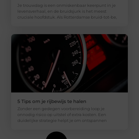
Je trouwdag is een onmiskenbaar keerpunt in je
levensverhaal, en de bruidsjurk is het meest
cruciale hoofdstuk. Als Rotterdamse bruid-tot-be,
5 Tips om je rijbewijs te halen
Zonder een gedegen voorbereiding loop je
onnodig risico op uitstel of extra kosten. Een
duidelijke strategie helpt je om ontspannen