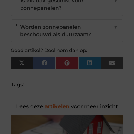
Is elk dak geschikt voor
▼
zonnepanelen?
Worden zonnepanelen
▼
beschouwd als duurzaam?
Goed artikel? Deel hem dan op:
X
Facebook
Pinterest
LinkedIn
Email
(Twitter)
Tags:
Lees deze
artikelen
voor meer inzicht