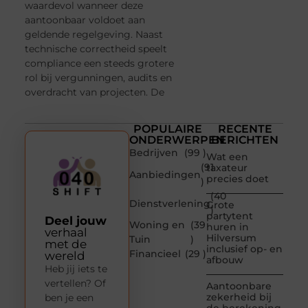
waardevol wanneer deze
aantoonbaar voldoet aan
geldende regelgeving. Naast
technische correctheid speelt
compliance een steeds grotere
rol bij vergunningen, audits en
overdracht van projecten. De
POPULAIRE
RECENTE
ONDERWERPEN
BERICHTEN
Bedrijven
(99 )
Wat een
(91
taxateur
Aanbiedingen
precies doet
)
(40
Dienstverlening
Grote
)
partytent
Deel jouw
Woning en
(39
huren in
verhaal
Hilversum
Tuin
)
met de
inclusief op- en
Financieel
(29 )
wereld
afbouw
Heb jij iets te
vertellen? Of
Aantoonbare
zekerheid bij
ben je een