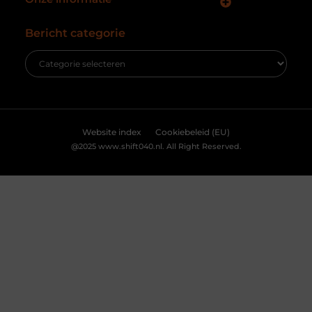
inzicht in het gebruik van onze website en kunnen we content en
Ontdek de innovatieve behandelingen in
advertenties beter afstemmen op uw voorkeuren. Lees ons
jouw stad
[
cookiebeleid
] voor meer informatie.
Ben je op zoek naar geavanceerde
laserbehandelingen in Den Haag? Dan ben je hier
aan het juiste adres!
Accepteren
Weigeren
Bekijk Voorkeuren
Wat is skidbouw en waarom wordt het
steeds vaker toegepast?
Vraag je je af wat is skidbouw precies inhoudt? Dan
ben je zeker niet de enige. Skidbouw is een