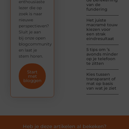
de berekening
enthousiaste
van de
lezer die op
fundering
zoek is naar
nieuwe
Het juiste
macramé touw
perspectieven?
kiezen voor
Sluit je aan
een strak
bij onze open
eindresultaat
blogcommunity
5 tips om ’s
en laat je
avonds minder
stem horen.
op je telefoon
te zitten
Start
Kies tussen
met
transparant of
bloggen
mat op basis
van wat je ziet
Heb je deze artikelen al bekeken?