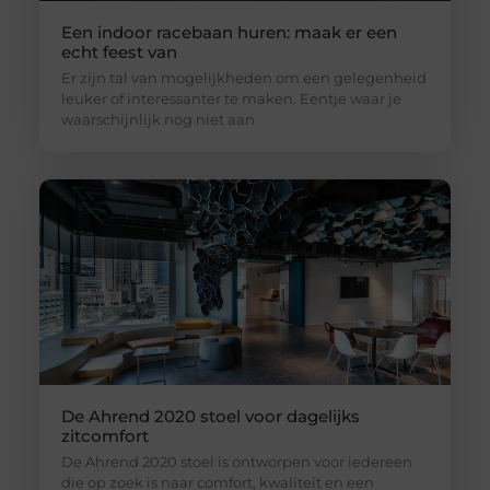
Een indoor racebaan huren: maak er een
echt feest van
Er zijn tal van mogelijkheden om een gelegenheid
leuker of interessanter te maken. Eentje waar je
waarschijnlijk nog niet aan
De Ahrend 2020 stoel voor dagelijks
zitcomfort
De Ahrend 2020 stoel is ontworpen voor iedereen
die op zoek is naar comfort, kwaliteit en een