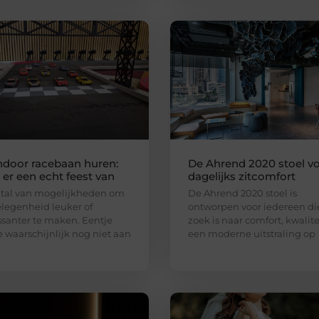
ndoor racebaan huren:
De Ahrend 2020 stoel v
er een echt feest van
dagelijks zitcomfort
n tal van mogelijkheden om
De Ahrend 2020 stoel is
legenheid leuker of
ontworpen voor iedereen di
ssanter te maken. Eentje
zoek is naar comfort, kwalite
e waarschijnlijk nog niet aan
een moderne uitstraling op