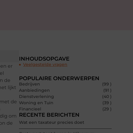
INHOUDSOPGAVE
Veelgestelde vragen
den er
el
POPULAIRE ONDERWERPEN
an de
Bedrijven
(99 )
t lijkt
Aanbiedingen
(91 )
Dienstverlening
(40 )
 met de
Woning en Tuin
(39 )
n
Financieel
(29 )
RECENTE BERICHTEN
ndig om
Wat een taxateur precies doet
oon de