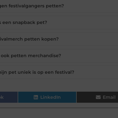
en festivalgangers petten?
s een snapback pet?
tivalmerch petten kopen?
 ook petten merchandise?
ijn pet uniek is op een festival?
ok
LinkedIn
Email