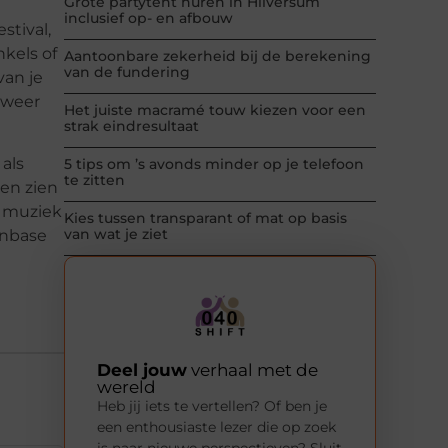
Grote partytent huren in Hilversum
inclusief op- en afbouw
stival,
nkels of
Aantoonbare zekerheid bij de berekening
van de fundering
van je
 weer
Het juiste macramé touw kiezen voor een
strak eindresultaat
als
5 tips om ’s avonds minder op je telefoon
te zitten
en zien
jn muziek
Kies tussen transparant of mat op basis
van wat je ziet
anbase
Deel jouw
verhaal met de
wereld
Heb jij iets te vertellen? Of ben je
een enthousiaste lezer die op zoek
is naar nieuwe perspectieven? Sluit