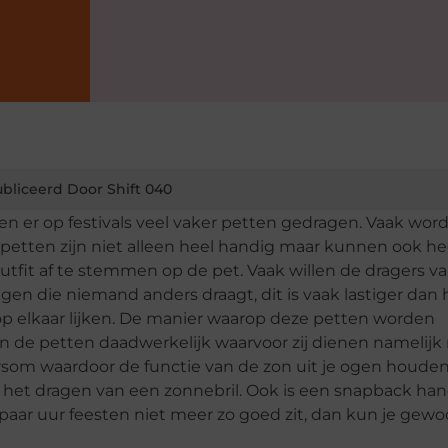
bliceerd Door Shift 040
den er op festivals veel vaker petten gedragen. Vaak wor
etten zijn niet alleen heel handig maar kunnen ook he
outfit af te stemmen op de pet. Vaak willen de dragers v
en die niemand anders draagt, dit is vaak lastiger dan he
p elkaar lijken. De manier waarop deze petten worden
n de petten daadwerkelijk waarvoor zij dienen namelijk
som waardoor de functie van de zon uit je ogen houde
 het dragen van een zonnebril. Ook is een snapback ha
 paar uur feesten niet meer zo goed zit, dan kun je gew