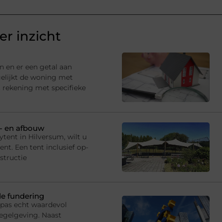
r inzicht
n en er een getal aan
gelijkt de woning met
 rekening met specifieke
p- en afbouw
tent in Hilversum, wilt u
t. Een tent inclusief op-
structie
de fundering
 pas echt waardevol
egelgeving. Naast