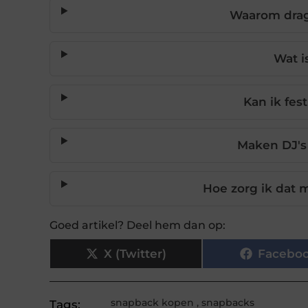
Waarom drag
Wat i
Kan ik fes
Maken DJ's
Hoe zorg ik dat m
Goed artikel? Deel hem dan op:
X (Twitter)
Facebo
snapback kopen
,
snapbacks
Tags: