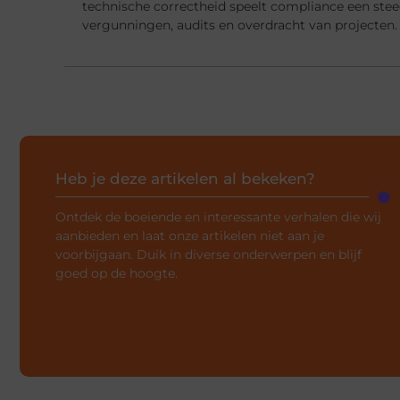
technische correctheid speelt compliance een steed
vergunningen, audits en overdracht van projecten.
Heb je deze artikelen al bekeken?
Ontdek de boeiende en interessante verhalen die wij
aanbieden en laat onze artikelen niet aan je
voorbijgaan. Duik in diverse onderwerpen en blijf
goed op de hoogte.