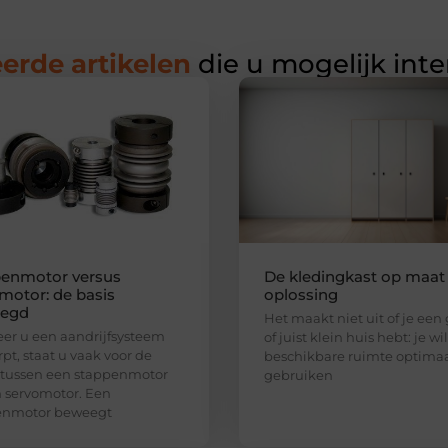
erde artikelen
die u mogelijk int
enmotor versus
De kledingkast op maat 
motor: de basis
oplossing
legd
Het maakt niet uit of je een
r u een aandrijfsysteem
of juist klein huis hebt: je wi
pt, staat u vaak voor de
beschikbare ruimte optima
 tussen een stappenmotor
gebruiken
 servomotor. Een
enmotor beweegt