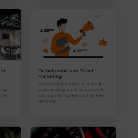
oor
De betekenis van Direct
Marketing
Direct marketing is een term die
e op
vaak wordt gebruikt in de wereld
it en
van marketing. Het is echter een
term die