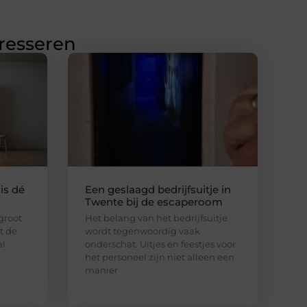
eresseren
is dé
Een geslaagd bedrijfsuitje in
Twente bij de escaperoom
 groot
Het belang van het bedrijfsuitje
lt de
wordt tegenwoordig vaak
al
onderschat. Uitjes en feestjes voor
het personeel zijn niet alleen een
manier