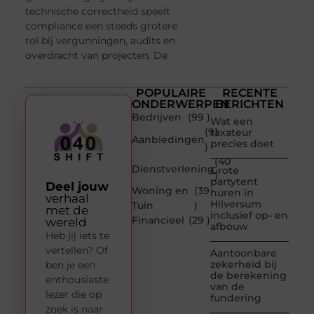
technische correctheid speelt
compliance een steeds grotere
rol bij vergunningen, audits en
overdracht van projecten. De
POPULAIRE
RECENTE
ONDERWERPEN
BERICHTEN
Bedrijven
(99 )
Wat een
(91
taxateur
Aanbiedingen
precies doet
)
(40
Dienstverlening
Grote
)
partytent
Deel jouw
Woning en
(39
huren in
verhaal
Hilversum
Tuin
)
met de
inclusief op- en
Financieel
(29 )
wereld
afbouw
Heb jij iets te
vertellen? Of
Aantoonbare
zekerheid bij
ben je een
de berekening
enthousiaste
van de
lezer die op
fundering
zoek is naar