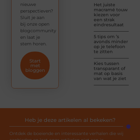
nieuwe
Het juiste
macramé touw
perspectieven?
kiezen voor
Sluit je aan
een strak
bij onze open
eindresultaat
blogcommunity
5 tips om ’s
en laat je
avonds minder
stem horen.
op je telefoon
te zitten
Start
Kies tussen
met
transparant of
bloggen
mat op basis
van wat je ziet
Heb je deze artikelen al bekeken?
Ontdek de boeiende en interessante verhalen die wij
aanbieden en laat onze artikelen niet aan je