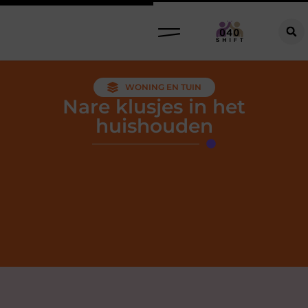
WONING EN TUIN
Nare klusjes in het
huishouden