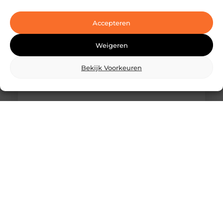
Ben je op zoek naar geavanceerde
laserbehandelingen in Den Haag? Dan ben je hier
aan het juiste adres!
Accepteren
Weigeren
Bekijk Voorkeuren
Wat is skidbouw en waarom wordt het
steeds vaker toegepast?
Vraag je je af wat is skidbouw precies inhoudt? Dan
ben je zeker niet de enige. Skidbouw is een
slimme,