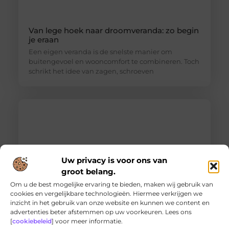
Van lege hoek naar droomveranda: zo begin
je eraan
Een eigen veranda is de snelste manier om
buitengevoel en wooncomfort te combineren. Toch
schrikt het idee van zagen, schroeven
Uw privacy is voor ons van
groot belang.
Om u de best mogelijke ervaring te bieden, maken wij gebruik van
cookies en vergelijkbare technologieën. Hiermee verkrijgen we
inzicht in het gebruik van onze website en kunnen we content en
Ontdek de innovatieve behandelingen in
advertenties beter afstemmen op uw voorkeuren. Lees ons
jouw stad
[
cookiebeleid
] voor meer informatie.