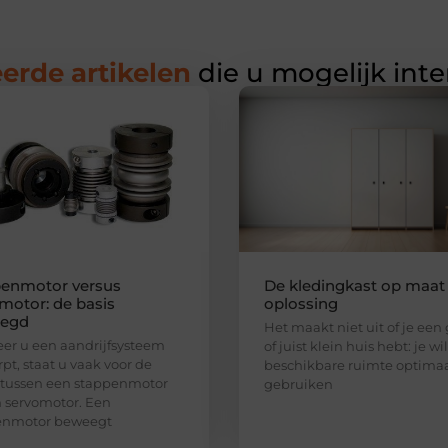
erde artikelen
die u mogelijk int
enmotor versus
De kledingkast op maat 
motor: de basis
oplossing
legd
Het maakt niet uit of je een
r u een aandrijfsysteem
of juist klein huis hebt: je wi
pt, staat u vaak voor de
beschikbare ruimte optima
 tussen een stappenmotor
gebruiken
 servomotor. Een
enmotor beweegt