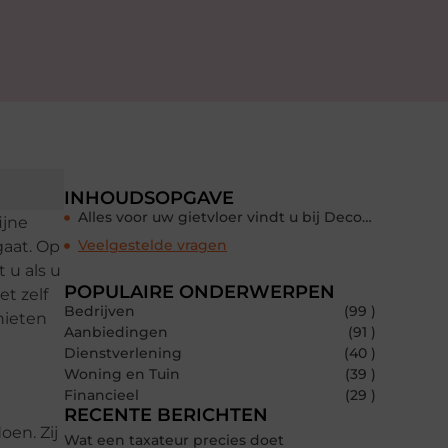
INHOUDSOPGAVE
Alles voor uw gietvloer vindt u bij Decochip
ijne
Veelgestelde vragen
gaat. Op
 u als u
POPULAIRE ONDERWERPEN
t zelf
Bedrijven
(99 )
nieten
Aanbiedingen
(91 )
Dienstverlening
(40 )
Woning en Tuin
(39 )
Financieel
(29 )
RECENTE BERICHTEN
oen. Zij
Wat een taxateur precies doet