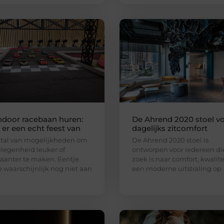
ndoor racebaan huren:
De Ahrend 2020 stoel v
er een echt feest van
dagelijks zitcomfort
n tal van mogelijkheden om
De Ahrend 2020 stoel is
legenheid leuker of
ontworpen voor iedereen di
ssanter te maken. Eentje
zoek is naar comfort, kwalite
e waarschijnlijk nog niet aan
een moderne uitstraling op