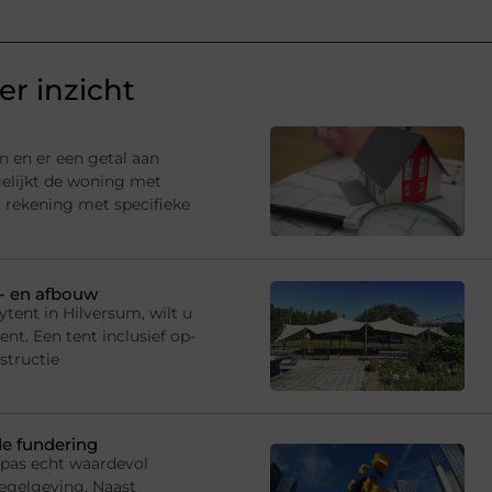
r inzicht
n en er een getal aan
gelijkt de woning met
 rekening met specifieke
p- en afbouw
tent in Hilversum, wilt u
t. Een tent inclusief op-
structie
de fundering
 pas echt waardevol
egelgeving. Naast