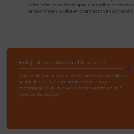
technische correctheid speelt compliance een steed
vergunningen, audits en overdracht van projecten.
Heb je deze artikelen al bekeken?
Ontdek de boeiende en interessante verhalen die wij
aanbieden en laat onze artikelen niet aan je
voorbijgaan. Duik in diverse onderwerpen en blijf
goed op de hoogte.