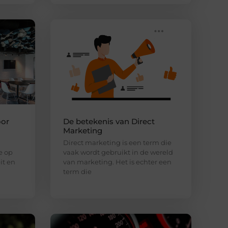
oor
De betekenis van Direct
Marketing
Direct marketing is een term die
e op
vaak wordt gebruikt in de wereld
it en
van marketing. Het is echter een
term die