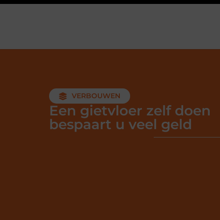
VERBOUWEN
Een gietvloer zelf doen
bespaart u veel geld