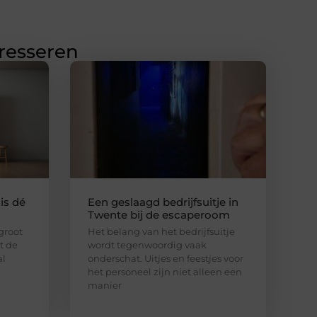
eresseren
is dé
Een geslaagd bedrijfsuitje in
Twente bij de escaperoom
 groot
Het belang van het bedrijfsuitje
lt de
wordt tegenwoordig vaak
al
onderschat. Uitjes en feestjes voor
het personeel zijn niet alleen een
manier