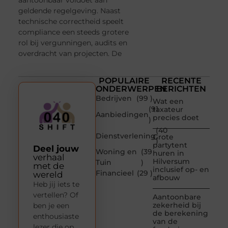
geldende regelgeving. Naast
technische correctheid speelt
compliance een steeds grotere
rol bij vergunningen, audits en
overdracht van projecten. De
POPULAIRE
RECENTE
ONDERWERPEN
BERICHTEN
Bedrijven
(99 )
Wat een
(91
taxateur
Aanbiedingen
precies doet
)
(40
Dienstverlening
Grote
)
partytent
Deel jouw
Woning en
(39
huren in
verhaal
Hilversum
Tuin
)
met de
inclusief op- en
Financieel
(29 )
wereld
afbouw
Heb jij iets te
vertellen? Of
Aantoonbare
zekerheid bij
ben je een
de berekening
enthousiaste
van de
lezer die op