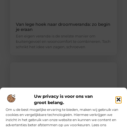
Van lege hoek naar droomveranda: zo begin
je eraan
Een eigen veranda is de snelste manier om
buitengevoel en wooncomfort te combineren. Toch
schrikt het idee van zagen, schroeven
Uw privacy is voor ons van
groot belang.
Om u de best mogelijke ervaring te bieden, maken wij gebruik van
cookies en vergelijkbare technologieën. Hiermee verkrijgen we
inzicht in het gebruik van onze website en kunnen we content en
Ontdek de innovatieve behandelingen in
advertenties beter afstemmen op uw voorkeuren. Lees ons