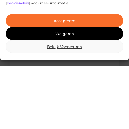
jouw stad
[
cookiebeleid
] voor meer informatie.
Ben je op zoek naar geavanceerde
laserbehandelingen in Den Haag? Dan ben je hier
aan het juiste adres!
Accepteren
Weigeren
Bekijk Voorkeuren
Wat is skidbouw en waarom wordt het
steeds vaker toegepast?
Vraag je je af wat is skidbouw precies inhoudt? Dan
ben je zeker niet de enige. Skidbouw is een
slimme,