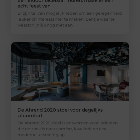
Een indoor racebaan huren: maak er een
echt feest van
Er zijn tal van mogelijkheden om een gelegenheid
leuker of interessanter te maken. Eentje waar je
waarschijnlijk nog niet aan
De Ahrend 2020 stoel voor dagelijks
zitcomfort
De Ahrend 2020 stoel is ontworpen voor iedereen
die op zoek is naar comfort, kwaliteit en een
moderne uitstraling op