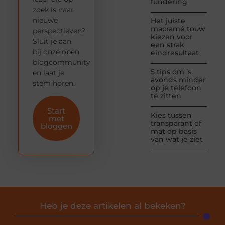
fundering
zoek is naar
nieuwe
Het juiste
macramé touw
perspectieven?
kiezen voor
Sluit je aan
een strak
bij onze open
eindresultaat
blogcommunity
5 tips om ’s
en laat je
avonds minder
stem horen.
op je telefoon
te zitten
Start
Kies tussen
met
transparant of
bloggen
mat op basis
van wat je ziet
Heb je deze artikelen al bekeken?