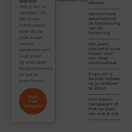
Financieel
(29 )
wereld
afbouw
Heb jij iets te
vertellen? Of
Aantoonbare
zekerheid bij
ben je een
de berekening
enthousiaste
van de
lezer die op
fundering
zoek is naar
nieuwe
Het juiste
macramé touw
perspectieven?
kiezen voor
Sluit je aan
een strak
bij onze open
eindresultaat
blogcommunity
5 tips om ’s
en laat je
avonds minder
stem horen.
op je telefoon
te zitten
Start
Kies tussen
met
transparant of
bloggen
mat op basis
van wat je ziet