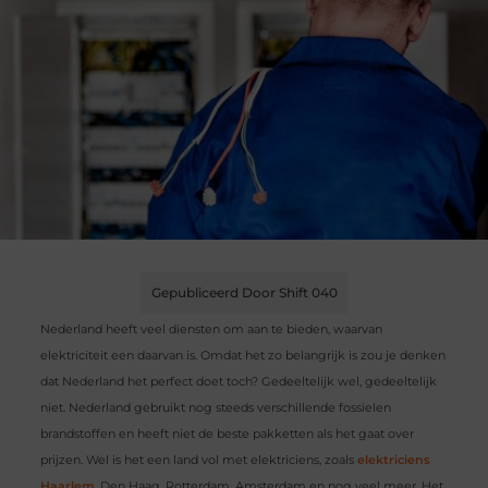
Gepubliceerd Door Shift 040
Nederland heeft veel diensten om aan te bieden, waarvan
elektriciteit een daarvan is. Omdat het zo belangrijk is zou je denken
dat Nederland het perfect doet toch? Gedeeltelijk wel, gedeeltelijk
niet. Nederland gebruikt nog steeds verschillende fossielen
brandstoffen en heeft niet de beste pakketten als het gaat over
prijzen. Wel is het een land vol met elektriciens, zoals
elektriciens
Haarlem
, Den Haag, Rotterdam, Amsterdam en nog veel meer. Het