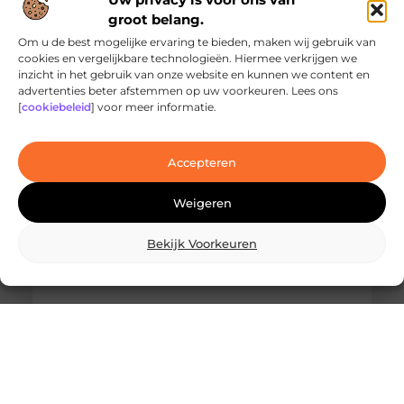
groot belang.
Om u de best mogelijke ervaring te bieden, maken wij gebruik van
cookies en vergelijkbare technologieën. Hiermee verkrijgen we
inzicht in het gebruik van onze website en kunnen we content en
Ontdek de innovatieve behandelingen in
advertenties beter afstemmen op uw voorkeuren. Lees ons
jouw stad
[
cookiebeleid
] voor meer informatie.
Ben je op zoek naar geavanceerde
laserbehandelingen in Den Haag? Dan ben je hier
aan het juiste adres!
Accepteren
Weigeren
Bekijk Voorkeuren