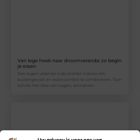
Van lege hoek naar droomveranda: zo begin
je eraan
Een eigen veranda is de snelste manier om
buitengevoel en wooncomfort te combineren. Toch
schrikt het idee van zagen, schroeven
Uw privacy is voor ons van