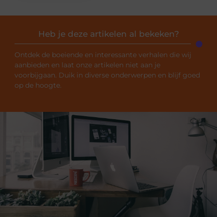
Heb je deze artikelen al bekeken?
Ontdek de boeiende en interessante verhalen die wij
aanbieden en laat onze artikelen niet aan je
voorbijgaan. Duik in diverse onderwerpen en blijf goed
op de hoogte.