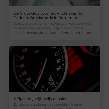
De Grote Gids voor het Vinden van Je
Perfecte Bruidsmode in Rotterdam
Je trouwdag is een onmiskenbaar keerpunt in je
levensverhaal, en de bruidsjurk is het meest
cruciale hoofdstuk. Als Rotterdamse bruid-tot-be,
5 Tips om je rijbewijs te halen
Zonder een gedegen voorbereiding loop je
onnodig risico op uitstel of extra kosten. Een