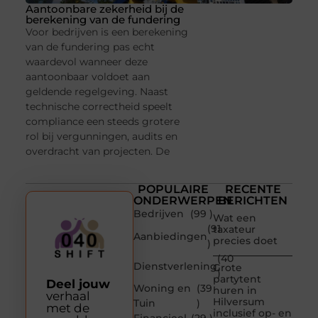
Aantoonbare zekerheid bij de
berekening van de fundering
Voor bedrijven is een berekening
van de fundering pas echt
waardevol wanneer deze
aantoonbaar voldoet aan
geldende regelgeving. Naast
technische correctheid speelt
compliance een steeds grotere
rol bij vergunningen, audits en
overdracht van projecten. De
POPULAIRE
RECENTE
ONDERWERPEN
BERICHTEN
Bedrijven
(99 )
Wat een
(91
taxateur
Aanbiedingen
precies doet
)
(40
Dienstverlening
Grote
)
partytent
Deel jouw
Woning en
(39
huren in
verhaal
Hilversum
Tuin
)
met de
inclusief op- en