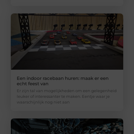
Een indoor racebaan huren: maak er een
echt feest van
Er zijn tal van mogelijkheden om een gelegenheid
leuker of interessanter te maken. Eentje waar je
waarschijnlijk nog niet aan