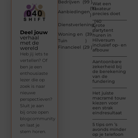
Bedrijven
(99 )
Wat een
(91
taxateur
Aanbiedingen
precies doet
)
(40
Dienstverlening
Grote
)
partytent
Deel jouw
Woning en
(39
huren in
verhaal
Hilversum
Tuin
)
met de
inclusief op- en
Financieel
(29 )
wereld
afbouw
Heb jij iets te
vertellen? Of
Aantoonbare
zekerheid bij
ben je een
de berekening
enthousiaste
van de
lezer die op
fundering
zoek is naar
nieuwe
Het juiste
macramé touw
perspectieven?
kiezen voor
Sluit je aan
een strak
bij onze open
eindresultaat
blogcommunity
5 tips om ’s
en laat je
avonds minder
stem horen.
op je telefoon