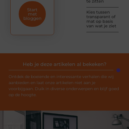
te zitten
Start
Kies tussen
met
transparant of
bloggen
mat op basis
van wat je ziet
Heb je deze artikelen al bekeken?
Ontdek de boeiende en interessante verhalen die wij
aanbieden en laat onze artikelen niet aan je
voorbijgaan. Duik in diverse onderwerpen en blijf goed
op de hoogte.