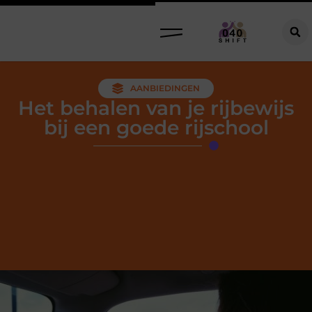
AANBIEDINGEN
Het behalen van je rijbewijs
bij een goede rijschool