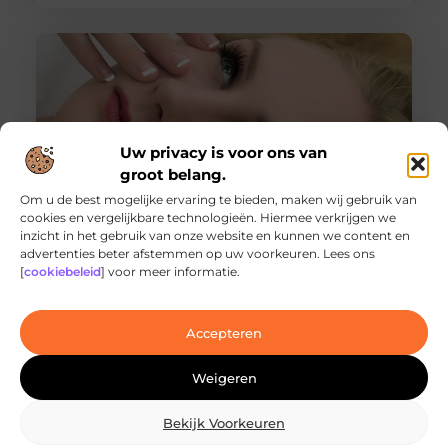
Uw privacy is voor ons van
groot belang.
Om u de best mogelijke ervaring te bieden, maken wij gebruik van
cookies en vergelijkbare technologieën. Hiermee verkrijgen we
inzicht in het gebruik van onze website en kunnen we content en
Ontdek de innovatieve behandelingen in
advertenties beter afstemmen op uw voorkeuren. Lees ons
jouw stad
[
cookiebeleid
] voor meer informatie.
Ben je op zoek naar geavanceerde
laserbehandelingen in Den Haag? Dan ben je hier
aan het juiste adres!
Accepteren
Weigeren
Bekijk Voorkeuren