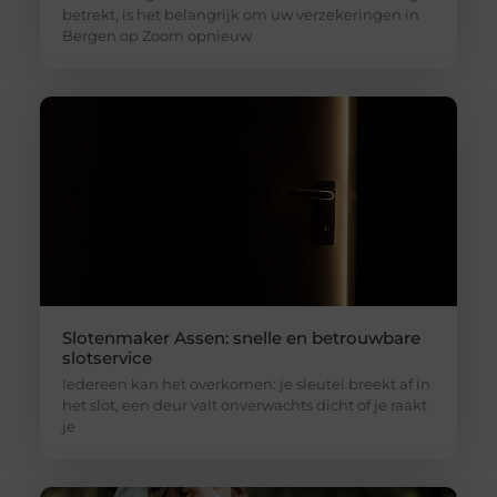
betrekt, is het belangrijk om uw verzekeringen in
Bergen op Zoom opnieuw
Slotenmaker Assen: snelle en betrouwbare
slotservice
Iedereen kan het overkomen: je sleutel breekt af in
het slot, een deur valt onverwachts dicht of je raakt
je