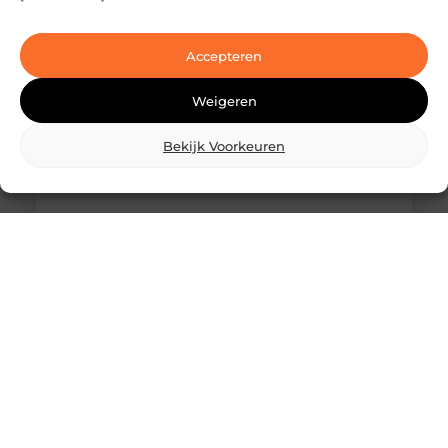
Ben je op zoek naar geavanceerde
laserbehandelingen in Den Haag? Dan ben je hier
aan het juiste adres!
Accepteren
Weigeren
Bekijk Voorkeuren
Wat is skidbouw en waarom wordt het
steeds vaker toegepast?
Vraag je je af wat is skidbouw precies inhoudt? Dan
ben je zeker niet de enige. Skidbouw is een
slimme,