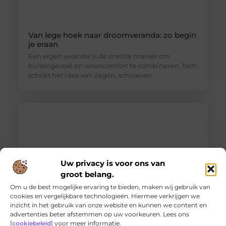
Van lege hoek naar droomveranda: zo begin
je eraan
Een eigen veranda is de snelste manier om
buitengevoel en wooncomfort te combineren. Toch
schrikt het idee van zagen, schroeven
Uw privacy is voor ons van
groot belang.
Om u de best mogelijke ervaring te bieden, maken wij gebruik van
cookies en vergelijkbare technologieën. Hiermee verkrijgen we
inzicht in het gebruik van onze website en kunnen we content en
Ontdek de innovatieve behandelingen in
advertenties beter afstemmen op uw voorkeuren. Lees ons
jouw stad
[
cookiebeleid
] voor meer informatie.