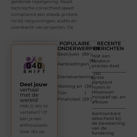
geldende regelgeving. Naast
technische correctheid speelt
compliance een steeds grotere
rol bij vergunningen, audits en
overdracht van projecten. De
POPULAIRE
RECENTE
ONDERWERPEN
BERICHTEN
Bedrijven
(99 )
Wat een
(91
taxateur
Aanbiedingen
precies doet
)
(40
Dienstverlening
Grote
)
partytent
Deel jouw
Woning en
(39
huren in
verhaal
Hilversum
Tuin
)
met de
inclusief op- en
Financieel
(29 )
wereld
afbouw
Heb jij iets te
vertellen? Of
Aantoonbare
zekerheid bij
ben je een
de berekening
enthousiaste
van de
lezer die op
fundering