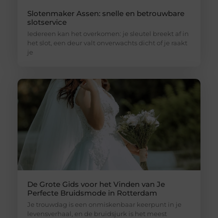
Slotenmaker Assen: snelle en betrouwbare
slotservice
Iedereen kan het overkomen: je sleutel breekt af in
het slot, een deur valt onverwachts dicht of je raakt
je
De Grote Gids voor het Vinden van Je
Perfecte Bruidsmode in Rotterdam
Je trouwdag is een onmiskenbaar keerpunt in je
levensverhaal, en de bruidsjurk is het meest