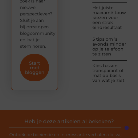
zoek is naar
nieuwe
Het juiste
macramé touw
perspectieven?
kiezen voor
Sluit je aan
een strak
bij onze open
eindresultaat
blogcommunity
5 tips om ’s
en laat je
avonds minder
stem horen.
op je telefoon
te zitten
Start
Kies tussen
met
transparant of
bloggen
mat op basis
van wat je ziet
Heb je deze artikelen al bekeken?
Ontdek de boeiende en interessante verhalen die wij