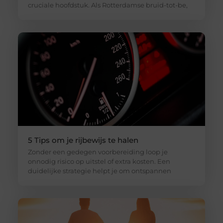
cruciale hoofdstuk. Als Rotterdamse bruid-tot-be,
5 Tips om je rijbewijs te halen
Zonder een gedegen voorbereiding loop je
onnodig risico op uitstel of extra kosten. Een
duidelijke strategie helpt je om ontspannen