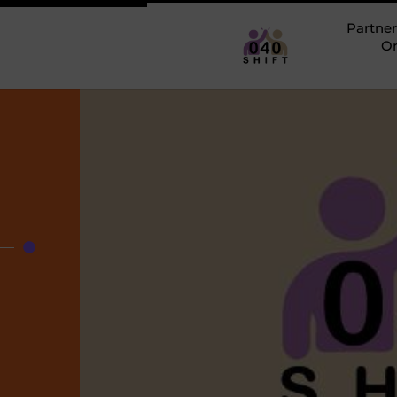
Partner
O
n