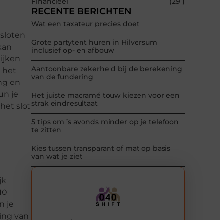
Financieel
(29 )
RECENTE BERICHTEN
Wat een taxateur precies doet
 sloten
Grote partytent huren in Hilversum
kan
inclusief op- en afbouw
kijken
Aantoonbare zekerheid bij de berekening
n het
van de fundering
ng en
un je
Het juiste macramé touw kiezen voor een
strak eindresultaat
 het slot
5 tips om ’s avonds minder op je telefoon
te zitten
Kies tussen transparant of mat op basis
van wat je ziet
jk
10
n je
ving van