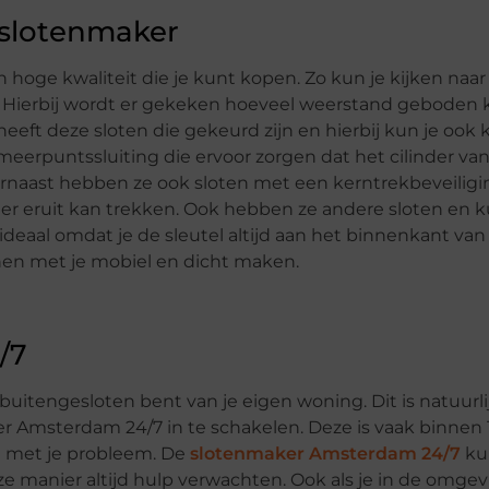
 slotenmaker
hoge kwaliteit die je kunt kopen. Zo kun je kijken naar
ij. Hierbij wordt er gekeken hoeveel weerstand geboden 
ft deze sloten die gekeurd zijn en hierbij kun je ook 
 meerpuntssluiting die ervoor zorgen dat het cilinder va
arnaast hebben ze ook sloten met een kerntrekbeveiligi
nder eruit kan trekken. Ook hebben ze andere sloten en k
s ideaal omdat je de sleutel altijd aan het binnenkant van
enen met je mobiel en dicht maken.
/7
buitengesloten bent van je eigen woning. Dit is natuurli
r Amsterdam 24/7 in te schakelen. Deze is vaak binnen 
n met je probleem. De
slotenmaker Amsterdam 24/7
ku
ze manier altijd hulp verwachten. Ook als je in de omge