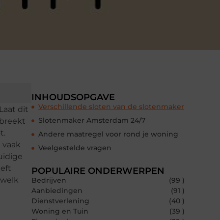
INHOUDSOPGAVE
Verschillende sloten van de slotenmaker
Laat dit
Slotenmaker Amsterdam 24/7
 breekt
t.
Andere maatregel voor rond je woning
e vaak
Veelgestelde vragen
uidige
eft
POPULAIRE ONDERWERPEN
 welk
Bedrijven
(99 )
Aanbiedingen
(91 )
Dienstverlening
(40 )
Woning en Tuin
(39 )