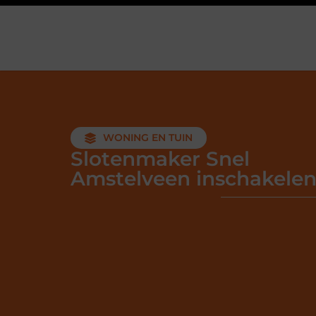
WONING EN TUIN
Slotenmaker Snel
Amstelveen inschakele