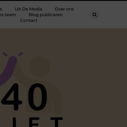
s
Uit De Media
Over ons
ns team
Blog publiceren
Contact