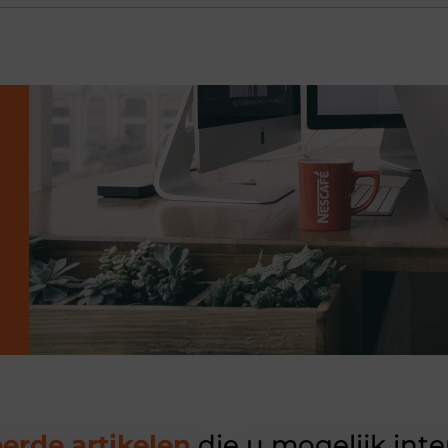
erde artikelen
die u mogelijk int