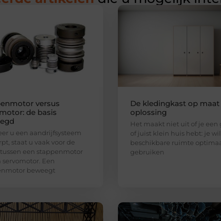
enmotor versus
De kledingkast op maat 
motor: de basis
oplossing
legd
Het maakt niet uit of je een
r u een aandrijfsysteem
of juist klein huis hebt: je wi
pt, staat u vaak voor de
beschikbare ruimte optima
 tussen een stappenmotor
gebruiken
 servomotor. Een
enmotor beweegt