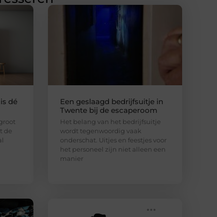
is dé
Een geslaagd bedrijfsuitje in
Twente bij de escaperoom
 groot
Het belang van het bedrijfsuitje
lt de
wordt tegenwoordig vaak
al
onderschat. Uitjes en feestjes voor
het personeel zijn niet alleen een
manier