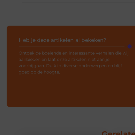
Heb je deze artikelen al bekeken?
Ontdek de boeiende en interessante verhalen die wij
aanbieden en laat onze artikelen niet aan je
voorbijgaan. Duik in diverse onderwerpen en blijf
goed op de hoogte.
Gerelate