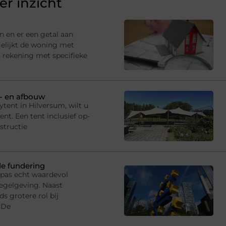
r inzicht
n en er een getal aan
gelijkt de woning met
 rekening met specifieke
p- en afbouw
tent in Hilversum, wilt u
t. Een tent inclusief op-
structie
de fundering
 pas echt waardevol
egelgeving. Naast
s grotere rol bij
 De