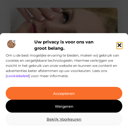
Uw privacy is voor ons van
groot belang.
Om u de best mogelijke ervaring te bieden, maken wij gebruik van
cookies en vergelijkbare technologieën. Hiermee verkrijgen we
inzicht in het gebruik van onze website en kunnen we content en
Ontdek de innovatieve behandelingen in
advertenties beter afstemmen op uw voorkeuren. Lees ons
jouw stad
[
cookiebeleid
] voor meer informatie.
Ben je op zoek naar geavanceerde
laserbehandelingen in Den Haag? Dan ben je hier
aan het juiste adres!
Accepteren
Weigeren
Bekijk Voorkeuren