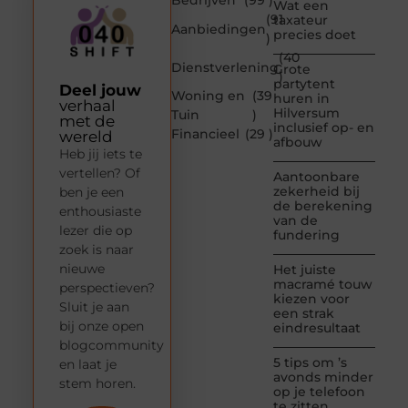
Bedrijven
(99 )
Wat een
(91
taxateur
Aanbiedingen
precies doet
)
(40
Dienstverlening
Grote
)
partytent
Deel jouw
Woning en
(39
huren in
verhaal
Hilversum
Tuin
)
met de
inclusief op- en
Financieel
(29 )
wereld
afbouw
Heb jij iets te
vertellen? Of
Aantoonbare
zekerheid bij
ben je een
de berekening
enthousiaste
van de
lezer die op
fundering
zoek is naar
nieuwe
Het juiste
macramé touw
perspectieven?
kiezen voor
Sluit je aan
een strak
bij onze open
eindresultaat
blogcommunity
5 tips om ’s
en laat je
avonds minder
stem horen.
op je telefoon
te zitten