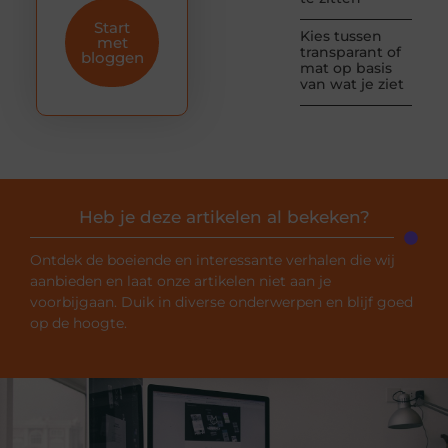
Start
Kies tussen
met
transparant of
bloggen
mat op basis
van wat je ziet
Heb je deze artikelen al bekeken?
Ontdek de boeiende en interessante verhalen die wij
aanbieden en laat onze artikelen niet aan je
voorbijgaan. Duik in diverse onderwerpen en blijf goed
op de hoogte.