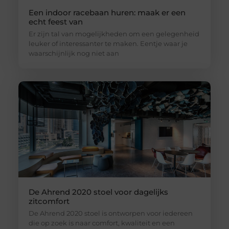
Een indoor racebaan huren: maak er een
echt feest van
Er zijn tal van mogelijkheden om een gelegenheid
leuker of interessanter te maken. Eentje waar je
waarschijnlijk nog niet aan
De Ahrend 2020 stoel voor dagelijks
zitcomfort
De Ahrend 2020 stoel is ontworpen voor iedereen
die op zoek is naar comfort, kwaliteit en een