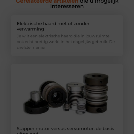
Gerelateerde artikelen
die u mogelijk
interesseren
Elektrische haard met of zonder
verwarming
Je wilt een elektrische haard die in jouw ruimte
ook echt prettig werkt in het dagelijks gebruik. De
snelste manier
Stappenmotor versus servomotor: de basis
uitgelegd