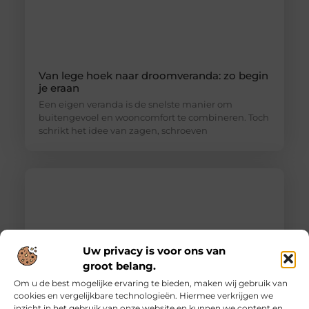
Van lege hoek naar droomveranda: zo begin
je eraan
Een eigen veranda is de snelste manier om
buitengevoel en wooncomfort te combineren. Toch
schrikt het idee van zagen, schroeven
Uw privacy is voor ons van
groot belang.
Om u de best mogelijke ervaring te bieden, maken wij gebruik van
cookies en vergelijkbare technologieën. Hiermee verkrijgen we
inzicht in het gebruik van onze website en kunnen we content en