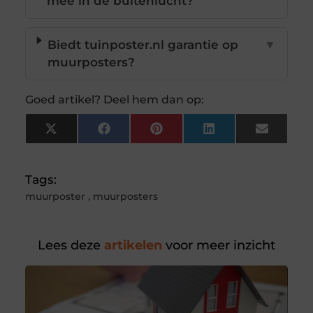
mee in de buitenlucht?
Biedt tuinposter.nl garantie op
▼
muurposters?
Goed artikel? Deel hem dan op:
X
Facebook
Pinterest
LinkedIn
Email
(Twitter)
Tags:
muurposter
,
muurposters
Lees deze
artikelen
voor meer inzicht