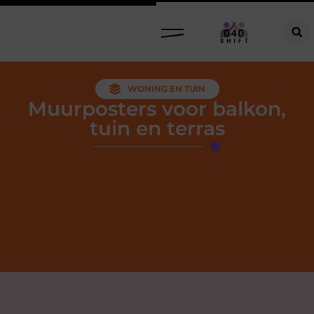
WONING EN TUIN
Muurposters voor balkon,
tuin en terras