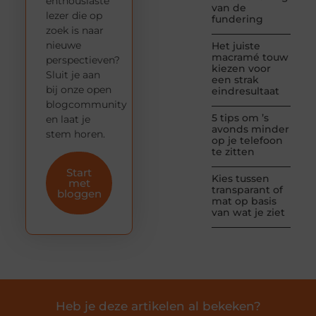
enthousiaste
van de
lezer die op
fundering
zoek is naar
nieuwe
Het juiste
macramé touw
perspectieven?
kiezen voor
Sluit je aan
een strak
bij onze open
eindresultaat
blogcommunity
5 tips om ’s
en laat je
avonds minder
stem horen.
op je telefoon
te zitten
Start
Kies tussen
met
transparant of
bloggen
mat op basis
van wat je ziet
Heb je deze artikelen al bekeken?