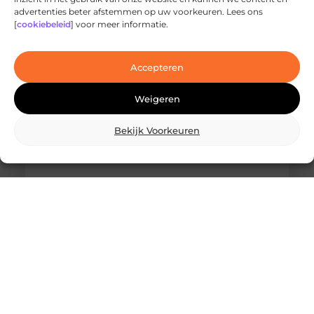
Ontdek de innovatieve behandelingen in
advertenties beter afstemmen op uw voorkeuren. Lees ons
jouw stad
[
cookiebeleid
] voor meer informatie.
Ben je op zoek naar geavanceerde
laserbehandelingen in Den Haag? Dan ben je hier
aan het juiste adres!
Accepteren
Weigeren
Bekijk Voorkeuren
Wat is skidbouw en waarom wordt het
steeds vaker toegepast?
Vraag je je af wat is skidbouw precies inhoudt? Dan
ben je zeker niet de enige. Skidbouw is een
slimme,