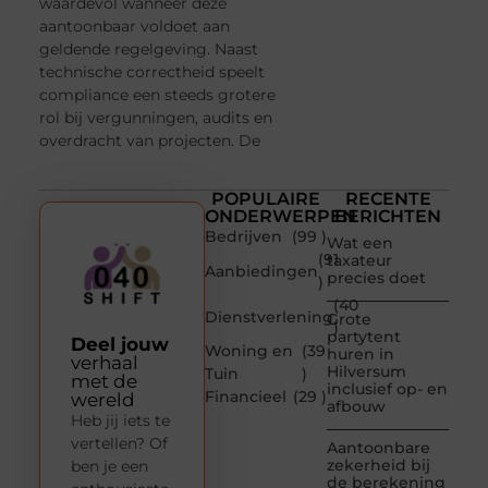
waardevol wanneer deze
aantoonbaar voldoet aan
geldende regelgeving. Naast
technische correctheid speelt
compliance een steeds grotere
rol bij vergunningen, audits en
overdracht van projecten. De
POPULAIRE
RECENTE
ONDERWERPEN
BERICHTEN
Bedrijven
(99 )
Wat een
(91
taxateur
Aanbiedingen
precies doet
)
(40
Dienstverlening
Grote
)
partytent
Deel jouw
Woning en
(39
huren in
verhaal
Hilversum
Tuin
)
met de
inclusief op- en
Financieel
(29 )
wereld
afbouw
Heb jij iets te
vertellen? Of
Aantoonbare
zekerheid bij
ben je een
de berekening