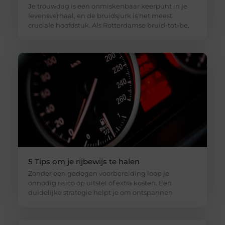
Je trouwdag is een onmiskenbaar keerpunt in je
levensverhaal, en de bruidsjurk is het meest
cruciale hoofdstuk. Als Rotterdamse bruid-tot-be,
5 Tips om je rijbewijs te halen
Zonder een gedegen voorbereiding loop je
onnodig risico op uitstel of extra kosten. Een
duidelijke strategie helpt je om ontspannen