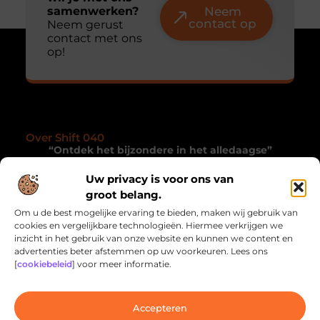
samenwerken?
Neem
contact op
Neem gerust
contact met ons
op!
Over Shift 040
“Ontdek het bijzondere in het alledaagse”
Shift040.nl nodigt je uit om met andere ogen te
Uw privacy is voor ons van
kijken. Een collectie blogs die je inspireren, verrassen
groot belang.
en de magie van het dagelijkse leven onthullen.
Om u de best mogelijke ervaring te bieden, maken wij gebruik van
cookies en vergelijkbare technologieën. Hiermee verkrijgen we
Onze informatie
inzicht in het gebruik van onze website en kunnen we content en
advertenties beter afstemmen op uw voorkeuren. Lees ons
Linkbuilding Kopen: Wat Jij Moet Weten om Jouw Website te Laten Groeien
Geld Online Verdienen: Hoe Jij Inkomensstromen Kunt Creëren via het Internet
[
cookiebeleid
] voor meer informatie.
Bericht categorie
Accepteren