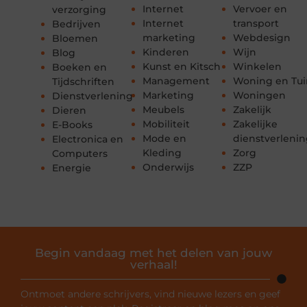
Internet
Vervoer en
verzorging
Internet
transport
Bedrijven
marketing
Webdesign
Bloemen
Kinderen
Wijn
Blog
Kunst en Kitsch
Winkelen
Boeken en
Management
Woning en Tui
Tijdschriften
Marketing
Woningen
Dienstverlening
Meubels
Zakelijk
Dieren
Mobiliteit
Zakelijke
E-Books
Mode en
dienstverleni
Electronica en
Kleding
Zorg
Computers
Onderwijs
ZZP
Energie
Begin vandaag met het delen van jouw
verhaal!
Ontmoet andere schrijvers, vind nieuwe lezers en geef