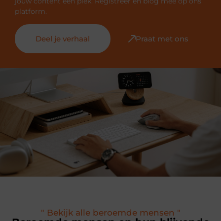
jouw content een plek. Registreer en blog mee op ons
platform.
Deel je verhaal
Praat met ons
" Bekijk alle beroemde mensen "