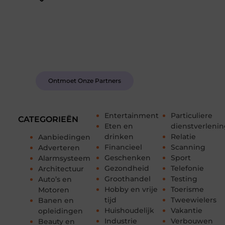
Word deel van een actieve blogcommunity
Bij ons krijg je meer dan alleen een plek om te
schrijven. Ontmoet andere schrijvers, ontvang
feedback, en laat je inspireren door de verhalen
van anderen.
Ontmoet Onze Partners
Entertainment
Particuliere
CATEGORIEËN
Eten en
dienstverleni
drinken
Relatie
Aanbiedingen
Financieel
Scanning
Adverteren
Geschenken
Sport
Alarmsysteem
Gezondheid
Telefonie
Architectuur
Groothandel
Testing
Auto’s en
Hobby en vrije
Toerisme
Motoren
tijd
Tweewielers
Banen en
Huishoudelijk
Vakantie
opleidingen
Industrie
Verbouwen
Beauty en