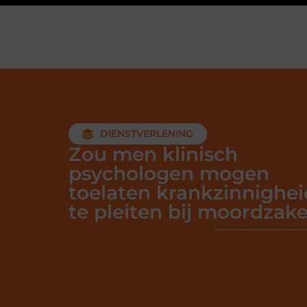
DIENSTVERLENING
Zou men klinisch
psychologen mogen
toelaten krankzinnighei
te pleiten bij moordzak