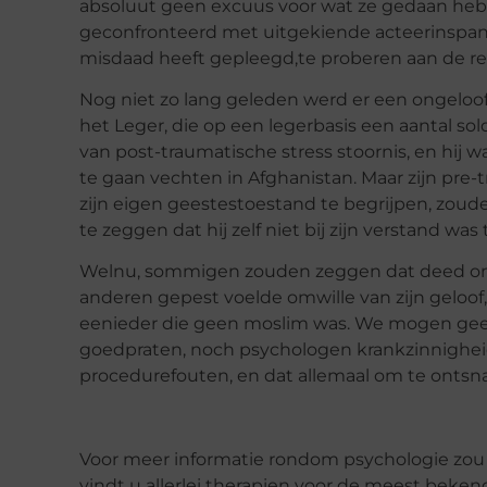
absoluut geen excuus voor wat ze gedaan he
geconfronteerd met uitgekiende acteerinspan
misdaad heeft gepleegd,te proberen aan de r
Nog niet zo lang geleden werd er een ongeloo
het Leger, die op een legerbasis een aantal s
van post-traumatische stress stoornis, en hi
te gaan vechten in Afghanistan. Maar zijn pre
zijn eigen geestestoestand te begrijpen, zou
te zeggen dat hij zelf niet bij zijn verstand w
Welnu, sommigen zouden zeggen dat deed omd
anderen gepest voelde omwille van zijn geloof
eenieder die geen moslim was. We mogen geen
goedpraten, noch psychologen krankzinnigheid
procedurefouten, en dat allemaal om te ontsna
Voor meer informatie rondom psychologie zou
vindt u allerlei therapien voor de meest beke