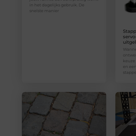
in het dagelijks gebruik. De
snelste manier
Stapp
servo
uitge
Wannee
ontwer
keuze
en een
stapp