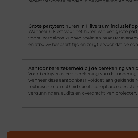
recent verkochte panden in de omgeving en houdt
Grote partytent huren in Hilversum inclusief o
Wanneer u kiest voor het huren van een grote party
vooral zorgeloos kunnen toeleven naar uw evenemen
en afbouw bespaart tijd en zorgt ervoor dat de con
Aantoonbare zekerheid bij de berekening van 
Voor bedrijven is een berekening van de fundering
wanneer deze aantoonbaar voldoet aan geldende r
technische correctheid speelt compliance een steed
vergunningen, audits en overdracht van projecten.