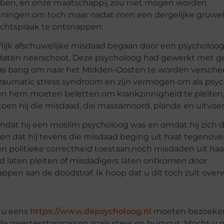
bben, en onze maatschappij zou niet mogen worden
ningen om toch maar nadat men een dergelijke gruwel
echtspraak te ontsnappen.
flijk afschuwelijke misdaad begaan door een psycholoo
oldaten neerschoot. Deze psycholoog had gewerkt met g
j was bang om naar het Midden-Oosten te worden versch
-traumatic stress syndroom en zijn vermogen om als psy
den hem moeten beletten om krankzinnigheid te pleiten
as toen hij die misdaad, die massamoord, plande en uitvoe
at hij een moslim psycholoog was en omdat hij zich 
,en dat hij tevens die misdaad beging uit haat tegenove
 politieke correctheid toestaan,noch misdaden uit haa
 laten pleiten of misdadigers laten ontkomen door
ppen aan de doodstraf. Ik hoop dat u dit toch zult ove
 u eens
https://www.depsycholoog.nl
moeten bezoeken
nde geestesstoornissen zoals stess en burnout. Mocht u 