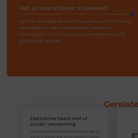
Heb je deze artikelen al bekeken?
Ontdek de boeiende en interessante verhalen die wij
aanbieden en laat onze artikelen niet aan je
voorbijgaan. Duik in diverse onderwerpen en blijf
goed op de hoogte.
Gerelate
Elektrische haard met of
zonder verwarming
Je wilt een elektrische haard die in
jouw ruimte ook echt prettig werkt