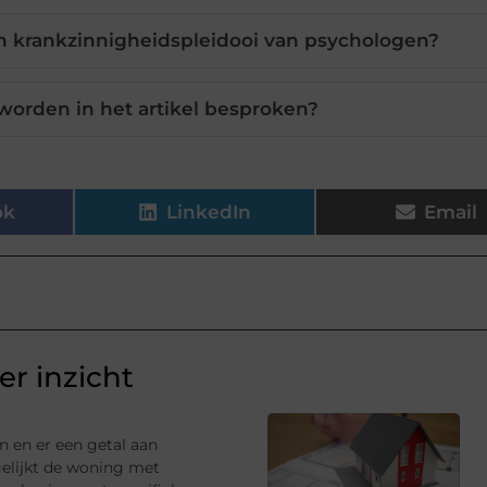
n krankzinnigheidspleidooi van psychologen?
worden in het artikel besproken?
ok
LinkedIn
Email
r inzicht
n en er een getal aan
gelijkt de woning met