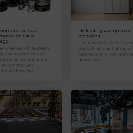
enmotor versus
De kledingkast op maat 
motor: de basis
oplossing
legd
Het maakt niet uit of je een
r u een aandrijfsysteem
of juist klein huis hebt: je wi
pt, staat u vaak voor de
beschikbare ruimte optima
 tussen een stappenmotor
gebruiken
 servomotor. Een
enmotor beweegt