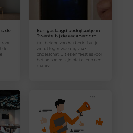
is dé
Een geslaagd bedrijfsuitje in
Twente bij de escaperoom
 groot
Het belang van het bedrijfsuitje
lt de
wordt tegenwoordig vaak
al
onderschat. Uitjes en feestjes voor
het personeel zijn niet alleen een
manier