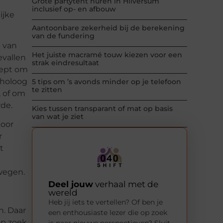
Grote partytent huren in Hilversum
inclusief op- en afbouw
ijke
Aantoonbare zekerheid bij de berekening
van de fundering
g van
Het juiste macramé touw kiezen voor een
evallen
strak eindresultaat
eept om
choloog
5 tips om ’s avonds minder op je telefoon
te zitten
, of om
rde.
Kies tussen transparant of mat op basis
van wat je ziet
door
r
t
rwegen.
Deel jouw
verhaal met de
wereld
Heb jij iets te vertellen? Of ben je
. Daar
een enthousiaste lezer die op zoek
op zoek
is naar nieuwe perspectieven? Sluit