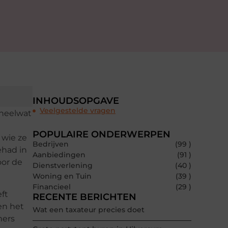
INHOUDSOPGAVE
Veelgestelde vragen
 heelwat
POPULAIRE ONDERWERPEN
 wie ze
Bedrijven
(99 )
ehad in
Aanbiedingen
(91 )
oor de
Dienstverlening
(40 )
Woning en Tuin
(39 )
Financieel
(29 )
ft
RECENTE BERICHTEN
en het
Wat een taxateur precies doet
mers