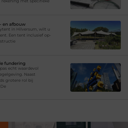
 rekening met specifieke
p- en afbouw
tent in Hilversum, wilt u
t. Een tent inclusief op-
structie
de fundering
 pas echt waardevol
egelgeving. Naast
s grotere rol bij
 De