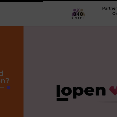
Partner
O
d
en?