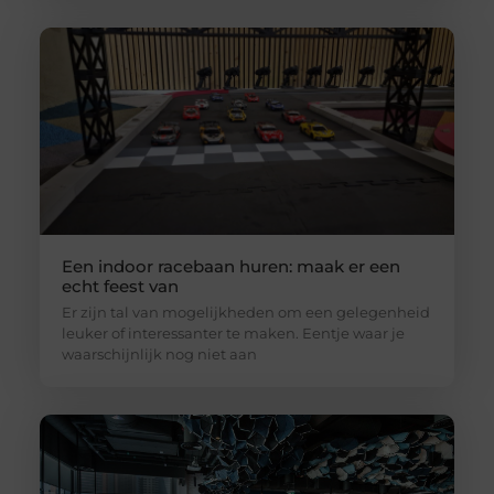
Een indoor racebaan huren: maak er een
echt feest van
Er zijn tal van mogelijkheden om een gelegenheid
leuker of interessanter te maken. Eentje waar je
waarschijnlijk nog niet aan