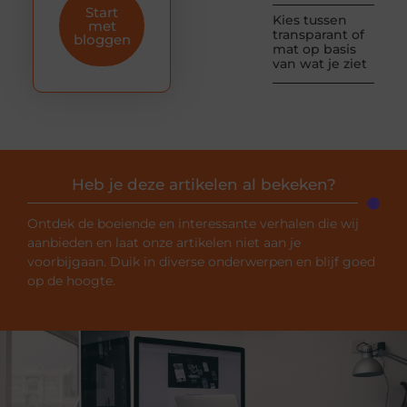
Start
Kies tussen
met
transparant of
bloggen
mat op basis
van wat je ziet
Heb je deze artikelen al bekeken?
Ontdek de boeiende en interessante verhalen die wij
aanbieden en laat onze artikelen niet aan je
voorbijgaan. Duik in diverse onderwerpen en blijf goed
op de hoogte.