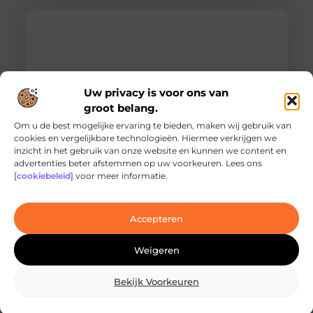
Uw privacy is voor ons van
groot belang.
Om u de best mogelijke ervaring te bieden, maken wij gebruik van
cookies en vergelijkbare technologieën. Hiermee verkrijgen we
inzicht in het gebruik van onze website en kunnen we content en
Ontdek de innovatieve behandelingen in
advertenties beter afstemmen op uw voorkeuren. Lees ons
jouw stad
[
cookiebeleid
] voor meer informatie.
Ben je op zoek naar geavanceerde
laserbehandelingen in Den Haag? Dan ben je hier
aan het juiste adres!
Accepteren
Weigeren
Bekijk Voorkeuren