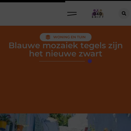
WONING EN TUIN
Blauwe mozaiek tegels zijn
het nieuwe zwart