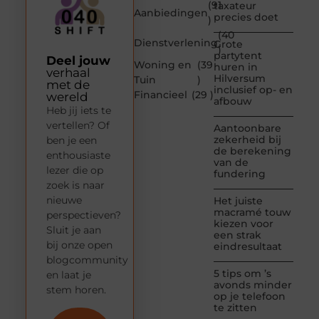
(91
taxateur
Aanbiedingen
precies doet
)
(40
Dienstverlening
Grote
)
partytent
Deel jouw
Woning en
(39
huren in
verhaal
Hilversum
Tuin
)
met de
inclusief op- en
Financieel
(29 )
wereld
afbouw
Heb jij iets te
vertellen? Of
Aantoonbare
zekerheid bij
ben je een
de berekening
enthousiaste
van de
lezer die op
fundering
zoek is naar
nieuwe
Het juiste
macramé touw
perspectieven?
kiezen voor
Sluit je aan
een strak
bij onze open
eindresultaat
blogcommunity
5 tips om ’s
en laat je
avonds minder
stem horen.
op je telefoon
te zitten