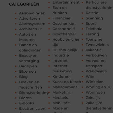
Entertainment
Particuliere
CATEGORIEËN
Eten en
dienstverleni
drinken
Relatie
Aanbiedingen
Financieel
Scanning
Adverteren
Geschenken
Sport
Alarmsysteem
Gezondheid
Telefonie
Architectuur
Groothandel
Testing
Auto’s en
Hobby en vrije
Toerisme
Motoren
tijd
Tweewielers
Banen en
Huishoudelijk
Vakantie
opleidingen
Industrie
Verbouwen
Beauty en
Internet
Vervoer en
verzorging
Internet
transport
Bedrijven
marketing
Webdesign
Bloemen
Kinderen
Wijn
Blog
Kunst en Kitsch
Winkelen
Boeken en
Management
Woning en Tui
Tijdschriften
Marketing
Woningen
Dienstverlening
Meubels
Zakelijk
Dieren
Mobiliteit
Zakelijke
E-Books
Mode en
dienstverleni
Electronica en