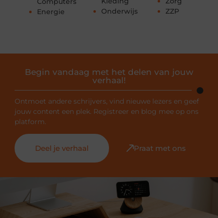
Kleding
Zorg
Computers
Onderwijs
ZZP
Energie
Begin vandaag met het delen van jouw
verhaal!
Ontmoet andere schrijvers, vind nieuwe lezers en geef
jouw content een plek. Registreer en blog mee op ons
platform.
Deel je verhaal
Praat met ons