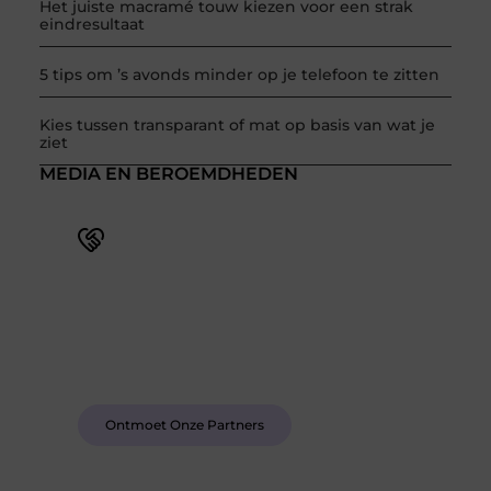
Het juiste macramé touw kiezen voor een strak
eindresultaat
5 tips om ’s avonds minder op je telefoon te zitten
Kies tussen transparant of mat op basis van wat je
ziet
MEDIA EN BEROEMDHEDEN
Word deel van een actieve blogcommunity
Bij ons krijg je meer dan alleen een plek om te
schrijven. Ontmoet andere schrijvers, ontvang
feedback, en laat je inspireren door de verhalen
van anderen.
Ontmoet Onze Partners