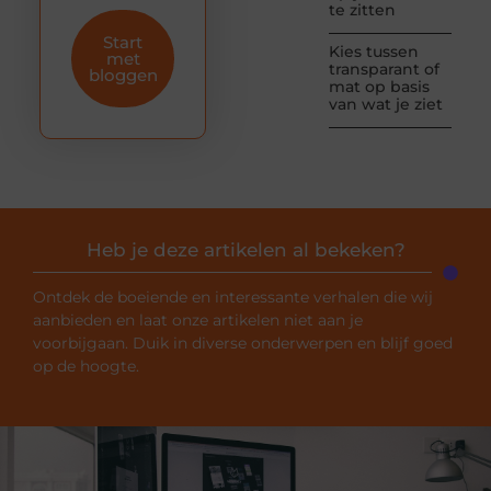
te zitten
Start
Kies tussen
met
transparant of
bloggen
mat op basis
van wat je ziet
Heb je deze artikelen al bekeken?
Ontdek de boeiende en interessante verhalen die wij
aanbieden en laat onze artikelen niet aan je
voorbijgaan. Duik in diverse onderwerpen en blijf goed
op de hoogte.