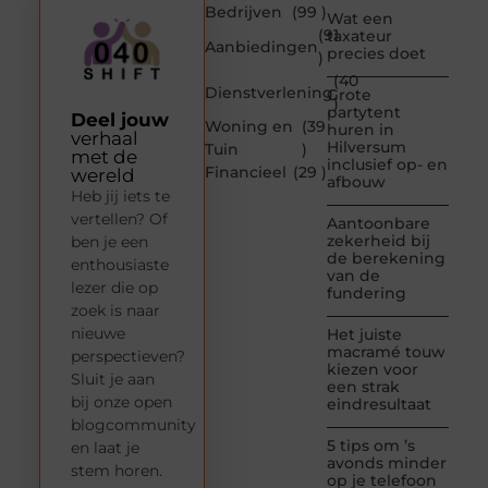
Bedrijven
(99 )
Wat een
(91
taxateur
Aanbiedingen
precies doet
)
(40
Dienstverlening
Grote
)
partytent
Deel jouw
Woning en
(39
huren in
verhaal
Hilversum
Tuin
)
met de
inclusief op- en
Financieel
(29 )
wereld
afbouw
Heb jij iets te
vertellen? Of
Aantoonbare
zekerheid bij
ben je een
de berekening
enthousiaste
van de
lezer die op
fundering
zoek is naar
nieuwe
Het juiste
macramé touw
perspectieven?
kiezen voor
Sluit je aan
een strak
bij onze open
eindresultaat
blogcommunity
5 tips om ’s
en laat je
avonds minder
stem horen.
op je telefoon