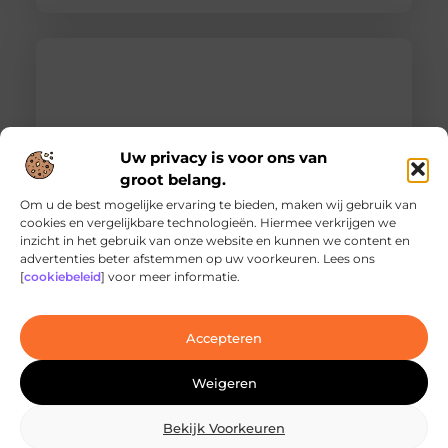
Uw privacy is voor ons van
groot belang.
Om u de best mogelijke ervaring te bieden, maken wij gebruik van
cookies en vergelijkbare technologieën. Hiermee verkrijgen we
inzicht in het gebruik van onze website en kunnen we content en
Ontdek de innovatieve behandelingen in
advertenties beter afstemmen op uw voorkeuren. Lees ons
jouw stad
[
cookiebeleid
] voor meer informatie.
Ben je op zoek naar geavanceerde
laserbehandelingen in Den Haag? Dan ben je hier
aan het juiste adres!
Accepteren
Weigeren
Bekijk Voorkeuren