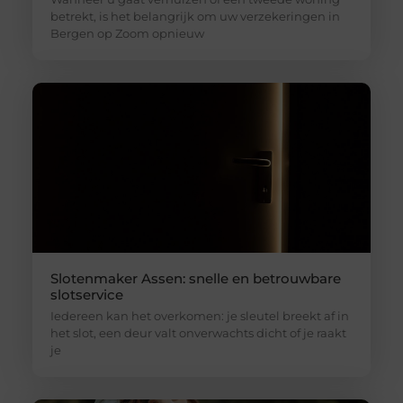
betrekt, is het belangrijk om uw verzekeringen in
Bergen op Zoom opnieuw
Slotenmaker Assen: snelle en betrouwbare
slotservice
Iedereen kan het overkomen: je sleutel breekt af in
het slot, een deur valt onverwachts dicht of je raakt
je