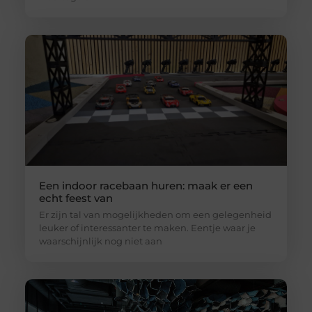
Een indoor racebaan huren: maak er een
echt feest van
Er zijn tal van mogelijkheden om een gelegenheid
leuker of interessanter te maken. Eentje waar je
waarschijnlijk nog niet aan