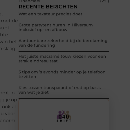
Financieel
(29 )
RECENTE BERICHTEN
et
Wat een taxateur precies doet
n met de
Grote partytent huren in Hilversum
 kunt
inclusief op- en afbouw
chte
Aantoonbare zekerheid bij de berekening
 van het
van de fundering
n slaag
Het juiste macramé touw kiezen voor een
strak eindresultaat
5 tips om ’s avonds minder op je telefoon
te zitten
Kies tussen transparant of mat op basis
van wat je ziet
komt in
jg je op
k ook al
au voor
n enorm