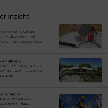
r inzicht
n en er een getal aan
gelijkt de woning met
 rekening met specifieke
p- en afbouw
tent in Hilversum, wilt u
t. Een tent inclusief op-
structie
de fundering
 pas echt waardevol
egelgeving. Naast