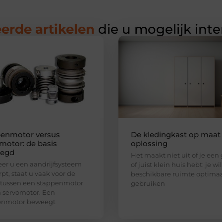
erde artikelen
die u mogelijk int
enmotor versus
De kledingkast op maat 
motor: de basis
oplossing
legd
Het maakt niet uit of je een
r u een aandrijfsysteem
of juist klein huis hebt: je wi
pt, staat u vaak voor de
beschikbare ruimte optima
 tussen een stappenmotor
gebruiken
 servomotor. Een
enmotor beweegt