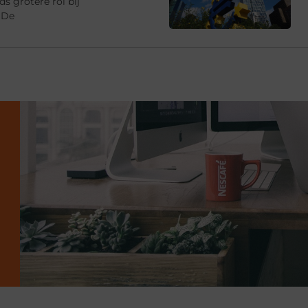
s grotere rol bij
 De