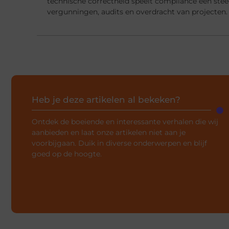
technische correctheid speelt compliance een steed
vergunningen, audits en overdracht van projecten.
Heb je deze artikelen al bekeken?
Ontdek de boeiende en interessante verhalen die wij
aanbieden en laat onze artikelen niet aan je
voorbijgaan. Duik in diverse onderwerpen en blijf
goed op de hoogte.