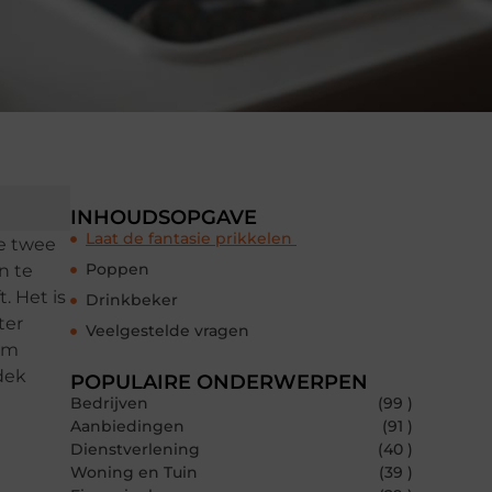
INHOUDSOPGAVE
Laat de fantasie prikkelen
de twee
Poppen
n te
. Het is
Drinkbeker
ter
Veelgestelde vragen
orm
dek
POPULAIRE ONDERWERPEN
Bedrijven
(99 )
Aanbiedingen
(91 )
Dienstverlening
(40 )
Woning en Tuin
(39 )