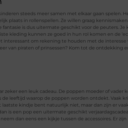
en
ze kinderen steeds meer samen met elkaar gaan spelen. H
jk plaats in rollenspellen. Ze willen graag kennismake
 fantasie is dus uitermate geschikt voor de peuters. Je
uiste kleding kunnen ze goed in hun rol komen en de ‘e
het interessant om rekening te houden met de interesse
j meer van piraten of prinsessen? Kom tot de ontdekking e
ar zeker een leuk cadeau. De poppen moeder of vader 
is de leeftijd waarop de poppen worden ontdekt. Vaak kri
t laatste kindje bent natuurlijk niet, maar dan zijn er vaa
, dan is een pop een uitermate geschikt verjaardagscade
, neem dan eens een kijkje tussen de accessoires. Er zij