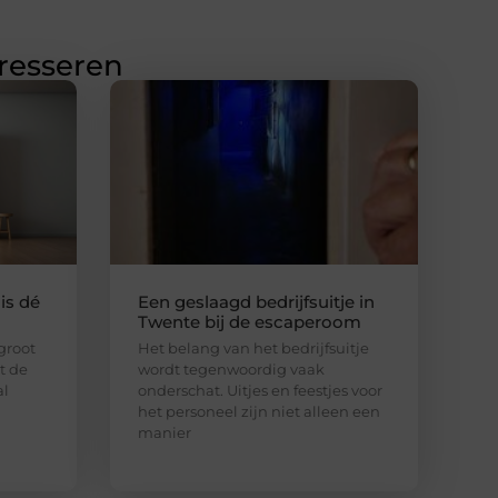
eresseren
is dé
Een geslaagd bedrijfsuitje in
Twente bij de escaperoom
 groot
Het belang van het bedrijfsuitje
lt de
wordt tegenwoordig vaak
al
onderschat. Uitjes en feestjes voor
het personeel zijn niet alleen een
manier