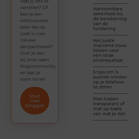
Heb jij iets te
vertellen? Of
Aantoonbare
zekerheid bij
ben je een
de berekening
enthousiaste
van de
lezer die op
fundering
zoek is naar
nieuwe
Het juiste
macramé touw
perspectieven?
kiezen voor
Sluit je aan
een strak
bij onze open
eindresultaat
blogcommunity
5 tips om ’s
en laat je
avonds minder
stem horen.
op je telefoon
te zitten
Start
Kies tussen
met
transparant of
bloggen
mat op basis
van wat je ziet