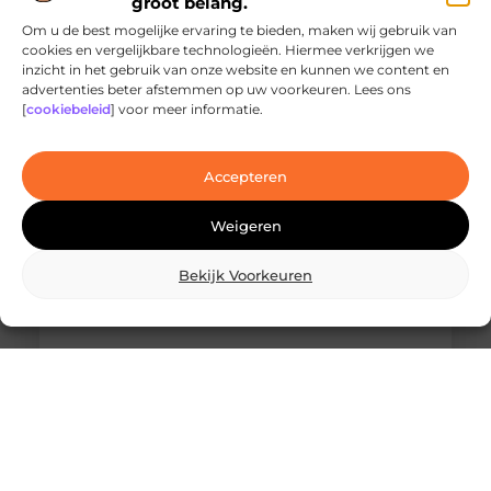
groot belang.
Om u de best mogelijke ervaring te bieden, maken wij gebruik van
cookies en vergelijkbare technologieën. Hiermee verkrijgen we
inzicht in het gebruik van onze website en kunnen we content en
Ontdek de innovatieve behandelingen in
advertenties beter afstemmen op uw voorkeuren. Lees ons
jouw stad
[
cookiebeleid
] voor meer informatie.
Ben je op zoek naar geavanceerde
laserbehandelingen in Den Haag? Dan ben je hier
aan het juiste adres!
Accepteren
Weigeren
Bekijk Voorkeuren
Wat is skidbouw en waarom wordt het
steeds vaker toegepast?