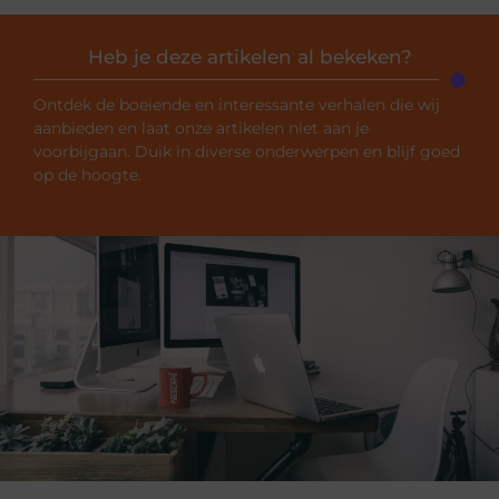
Heb je deze artikelen al bekeken?
Ontdek de boeiende en interessante verhalen die wij
aanbieden en laat onze artikelen niet aan je
voorbijgaan. Duik in diverse onderwerpen en blijf goed
op de hoogte.