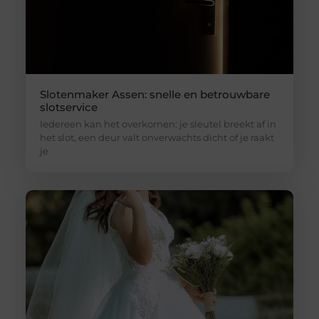
Slotenmaker Assen: snelle en betrouwbare
slotservice
Iedereen kan het overkomen: je sleutel breekt af in
het slot, een deur valt onverwachts dicht of je raakt
je