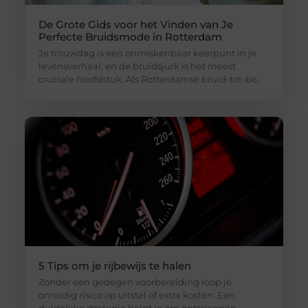
De Grote Gids voor het Vinden van Je
Perfecte Bruidsmode in Rotterdam
Je trouwdag is een onmiskenbaar keerpunt in je
levensverhaal, en de bruidsjurk is het meest
cruciale hoofdstuk. Als Rotterdamse bruid-tot-be,
5 Tips om je rijbewijs te halen
Zonder een gedegen voorbereiding loop je
onnodig risico op uitstel of extra kosten. Een
duidelijke strategie helpt je om ontspannen