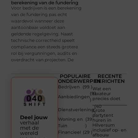
berekening van de fundering
Voor bedrijven is een berekening
van de fundering pas echt
waardevol wanneer deze
aantoonbaar voldoet aan
geldende regelgeving. Naast
technische correctheid speelt
compliance een steeds grotere
rol bij vergunningen, audits en
overdracht van projecten. De
POPULAIRE
RECENTE
ONDERWERPEN
BERICHTEN
Bedrijven
(99 )
Wat een
(91
taxateur
Aanbiedingen
precies doet
)
(40
Dienstverlening
Grote
)
partytent
Deel jouw
Woning en
(39
huren in
verhaal
Hilversum
Tuin
)
met de
inclusief op- en
Financieel
(29 )
wereld
afbouw