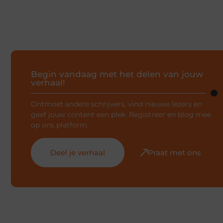
Begin vandaag met het delen van jouw
verhaal!
Ontmoet andere schrijvers, vind nieuwe lezers en
geef jouw content een plek. Registreer en blog mee
op ons platform.
Deel je verhaal
Praat met ons