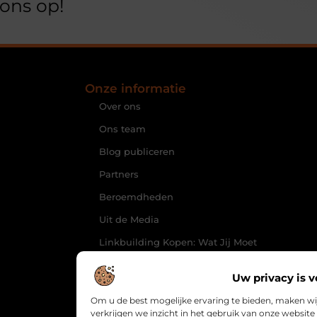
ons op!
Onze informatie
Over ons
Ons team
Blog publiceren
Partners
Beroemdheden
Uit de Media
Linkbuilding Kopen: Wat Jij Moet
Weten om Jouw Website te
Laten Groeien
Uw privacy is v
Geld Online Verdienen: Hoe Jij
Om u de best mogelijke ervaring te bieden, maken wi
Inkomensstromen Kunt Creëren
verkrijgen we inzicht in het gebruik van onze websi