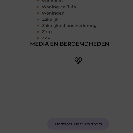
Winkelen
Woning en Tuin
Woningen
Zakelijk
Zakelijke dienstverlening
Zorg
ZZP
MEDIA EN BEROEMDHEDEN
Word deel van een actieve
blogcommunity
Bij ons krijg je meer dan alleen een
plek om te schrijven. Ontmoet andere
schrijvers, ontvang feedback, en laat je
inspireren door de verhalen van
anderen.
Ontmoet Onze Partners