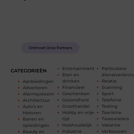
Word deel van een actieve blogcommunity
Bij ons krijg je meer dan alleen een plek om te
schrijven. Ontmoet andere schrijvers, ontvang
feedback, en laat je inspireren door de verhalen
van anderen.
Ontmoet Onze Partners
Entertainment
Particuliere
CATEGORIEËN
Eten en
dienstverleni
drinken
Relatie
Aanbiedingen
Financieel
Scanning
Adverteren
Geschenken
Sport
Alarmsysteem
Gezondheid
Telefonie
Architectuur
Groothandel
Testing
Auto’s en
Hobby en vrije
Toerisme
Motoren
tijd
Tweewielers
Banen en
Huishoudelijk
Vakantie
opleidingen
Industrie
Verbouwen
Beauty en