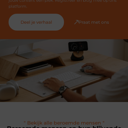
jouw content een plek. Registreer en blog mee op ons
platform.
Deel je verhaal
Praat met ons
" Bekijk alle beroemde mensen "