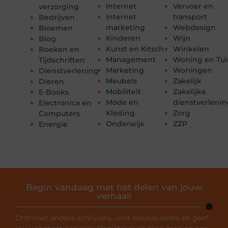
Internet
Vervoer en
verzorging
Internet
transport
Bedrijven
marketing
Webdesign
Bloemen
Kinderen
Wijn
Blog
Kunst en Kitsch
Winkelen
Boeken en
Management
Woning en Tui
Tijdschriften
Marketing
Woningen
Dienstverlening
Meubels
Zakelijk
Dieren
Mobiliteit
Zakelijke
E-Books
Mode en
dienstverleni
Electronica en
Kleding
Zorg
Computers
Onderwijs
ZZP
Energie
Begin vandaag met het delen van jouw
verhaal!
Ontmoet andere schrijvers, vind nieuwe lezers en geef