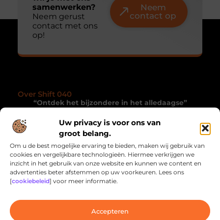
samenwerken?
Neem
contact op
Neem gerust
contact met ons
op!
Over Shift 040
“Ontdek het bijzondere in het alledaagse”
Shift040.nl nodigt je uit om met andere ogen te
Uw privacy is voor ons van
kijken. Een collectie blogs die je inspireren, verrassen
groot belang.
en de magie van het dagelijkse leven onthullen.
Om u de best mogelijke ervaring te bieden, maken wij gebruik van
cookies en vergelijkbare technologieën. Hiermee verkrijgen we
Onze informatie
inzicht in het gebruik van onze website en kunnen we content en
advertenties beter afstemmen op uw voorkeuren. Lees ons
Linkbuilding Kopen: Wat Jij Moet Weten om Jouw Website te Laten Groeien
Geld Online Verdienen: Hoe Jij Inkomensstromen Kunt Creëren via het Internet
[
cookiebeleid
] voor meer informatie.
Bericht categorie
Accepteren