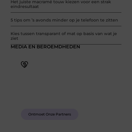
Het juiste macramé touw kiezen voor een strak
eindresultaat
5 tips om ’s avonds minder op je telefoon te zitten
Kies tussen transparant of mat op basis van wat je
ziet
MEDIA EN BEROEMDHEDEN
Word deel van een actieve blogcommunity
Bij ons krijg je meer dan alleen een plek om te
schrijven. Ontmoet andere schrijvers, ontvang
feedback, en laat je inspireren door de verhalen
van anderen.
Ontmoet Onze Partners