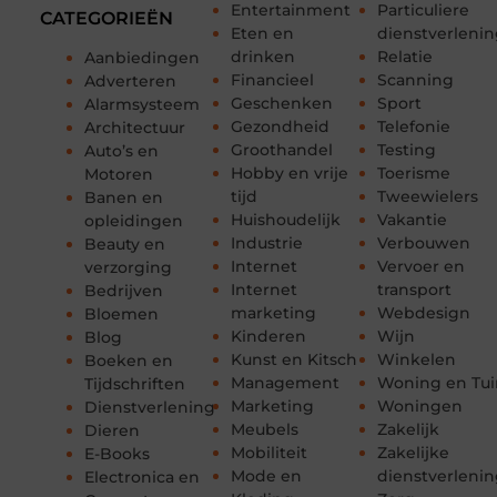
Entertainment
Particuliere
CATEGORIEËN
Eten en
dienstverleni
drinken
Relatie
Aanbiedingen
Financieel
Scanning
Adverteren
Geschenken
Sport
Alarmsysteem
Gezondheid
Telefonie
Architectuur
Groothandel
Testing
Auto’s en
Hobby en vrije
Toerisme
Motoren
tijd
Tweewielers
Banen en
Huishoudelijk
Vakantie
opleidingen
Industrie
Verbouwen
Beauty en
Internet
Vervoer en
verzorging
Internet
transport
Bedrijven
marketing
Webdesign
Bloemen
Kinderen
Wijn
Blog
Kunst en Kitsch
Winkelen
Boeken en
Management
Woning en Tui
Tijdschriften
Marketing
Woningen
Dienstverlening
Meubels
Zakelijk
Dieren
Mobiliteit
Zakelijke
E-Books
Mode en
dienstverleni
Electronica en