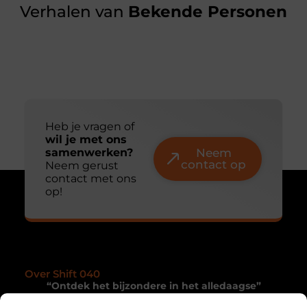
Verhalen van
Bekende Personen
Heb je vragen of
wil je met ons
samenwerken?
Neem
contact op
Neem gerust
contact met ons
op!
Over Shift 040
“Ontdek het bijzondere in het alledaagse”