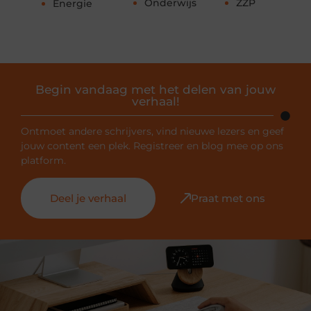
Onderwijs
ZZP
Energie
Begin vandaag met het delen van jouw
verhaal!
Ontmoet andere schrijvers, vind nieuwe lezers en geef
jouw content een plek. Registreer en blog mee op ons
platform.
Deel je verhaal
Praat met ons