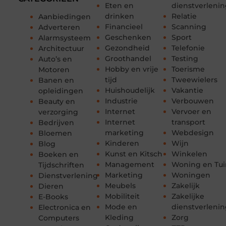
Eten en
dienstverleni
drinken
Relatie
Aanbiedingen
Financieel
Scanning
Adverteren
Geschenken
Sport
Alarmsysteem
Gezondheid
Telefonie
Architectuur
Groothandel
Testing
Auto’s en
Hobby en vrije
Toerisme
Motoren
tijd
Tweewielers
Banen en
Huishoudelijk
Vakantie
opleidingen
Industrie
Verbouwen
Beauty en
Internet
Vervoer en
verzorging
Internet
transport
Bedrijven
marketing
Webdesign
Bloemen
Kinderen
Wijn
Blog
Kunst en Kitsch
Winkelen
Boeken en
Management
Woning en Tui
Tijdschriften
Marketing
Woningen
Dienstverlening
Meubels
Zakelijk
Dieren
Mobiliteit
Zakelijke
E-Books
Mode en
dienstverleni
Electronica en
Kleding
Zorg
Computers