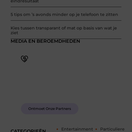
eindresultaat
5 tips om ’s avonds minder op je telefoon te zitten
Kies tussen transparant of mat op basis van wat je
ziet
MEDIA EN BEROEMDHEDEN
Word deel van een actieve blogcommunity
Bij ons krijg je meer dan alleen een plek om te
schrijven. Ontmoet andere schrijvers, ontvang
feedback, en laat je inspireren door de verhalen
van anderen.
Ontmoet Onze Partners
Entertainment
Particuliere
CATEGORIEËN