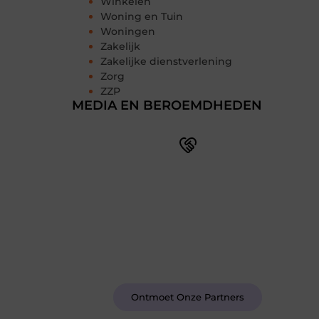
Winkelen
Woning en Tuin
Woningen
Zakelijk
Zakelijke dienstverlening
Zorg
ZZP
MEDIA EN BEROEMDHEDEN
Word deel van een actieve
blogcommunity
Bij ons krijg je meer dan alleen een
plek om te schrijven. Ontmoet andere
schrijvers, ontvang feedback, en laat je
inspireren door de verhalen van
anderen.
Ontmoet Onze Partners