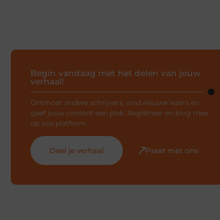
Begin vandaag met het delen van jouw
verhaal!
Ontmoet andere schrijvers, vind nieuwe lezers en
geef jouw content een plek. Registreer en blog mee
op ons platform.
Deel je verhaal
Praat met ons