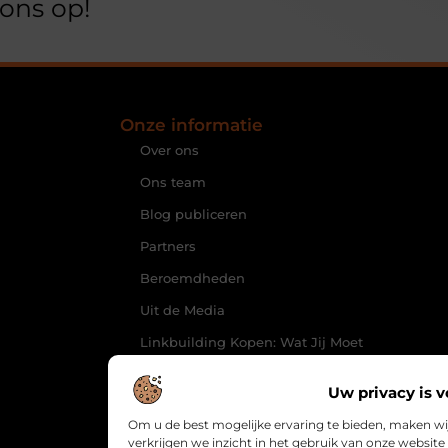
ons op!
Onze informatie
Over ons
Ons team
Blog publiceren
Partners
Beroemdheden
Uit de Media
Linkbuilding Kopen: Wat Jij Moet
Weten om Jouw Website te
Laten Groeien
Uw privacy is v
Geld Online Verdienen: Hoe Jij
Om u de best mogelijke ervaring te bieden, maken wi
Inkomensstromen Kunt Creëren
verkrijgen we inzicht in het gebruik van onze websi