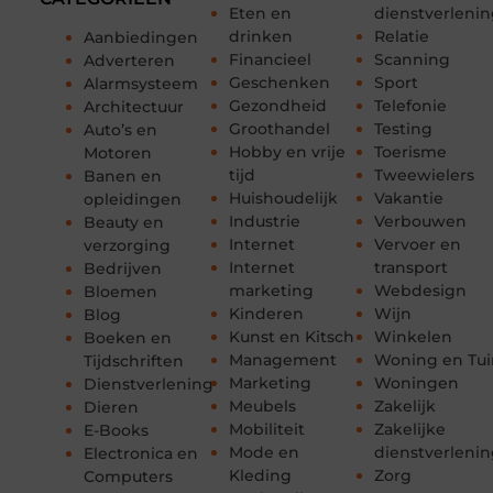
Eten en
dienstverleni
drinken
Relatie
Aanbiedingen
Financieel
Scanning
Adverteren
Geschenken
Sport
Alarmsysteem
Gezondheid
Telefonie
Architectuur
Groothandel
Testing
Auto’s en
Hobby en vrije
Toerisme
Motoren
tijd
Tweewielers
Banen en
Huishoudelijk
Vakantie
opleidingen
Industrie
Verbouwen
Beauty en
Internet
Vervoer en
verzorging
Internet
transport
Bedrijven
marketing
Webdesign
Bloemen
Kinderen
Wijn
Blog
Kunst en Kitsch
Winkelen
Boeken en
Management
Woning en Tui
Tijdschriften
Marketing
Woningen
Dienstverlening
Meubels
Zakelijk
Dieren
Mobiliteit
Zakelijke
E-Books
Mode en
dienstverleni
Electronica en
Kleding
Zorg
Computers