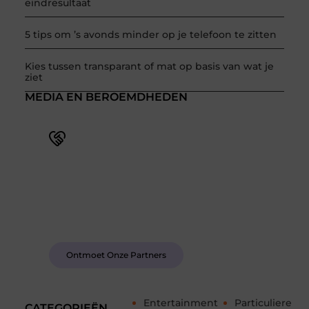
eindresultaat
5 tips om ’s avonds minder op je telefoon te zitten
Kies tussen transparant of mat op basis van wat je
ziet
MEDIA EN BEROEMDHEDEN
Word deel van een actieve blogcommunity
Bij ons krijg je meer dan alleen een plek om te
schrijven. Ontmoet andere schrijvers, ontvang
feedback, en laat je inspireren door de verhalen
van anderen.
Ontmoet Onze Partners
Entertainment
Particuliere
CATEGORIEËN