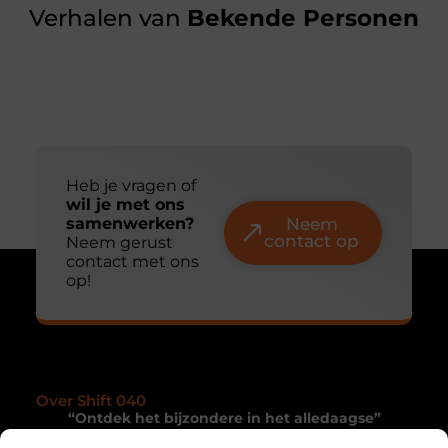
Verhalen van
Bekende Personen
Heb je vragen of
wil je met ons
samenwerken?
Neem
contact op
Neem gerust
contact met ons
op!
Over Shift 040
“Ontdek het bijzondere in het alledaagse”