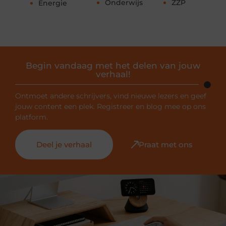
Onderwijs
ZZP
Energie
Begin vandaag met het delen van jouw
verhaal!
Ontmoet andere schrijvers, vind nieuwe lezers en geef
jouw content een plek. Registreer en blog mee op ons
platform.
Deel je verhaal
Praat met ons