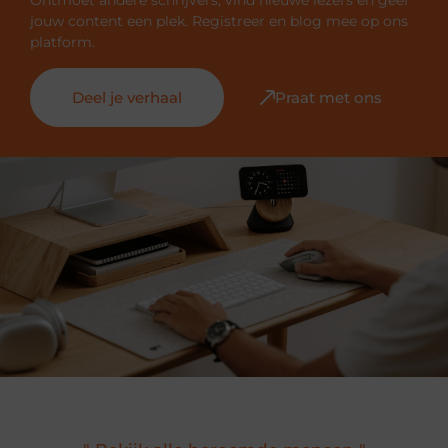
Ontmoet andere schrijvers, vind nieuwe lezers en geef
jouw content een plek. Registreer en blog mee op ons
platform.
Deel je verhaal
Praat met ons