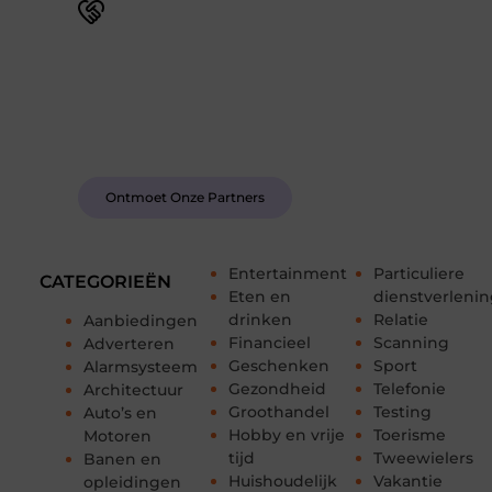
Word deel van een actieve blogcommunity
Bij ons krijg je meer dan alleen een plek om te
schrijven. Ontmoet andere schrijvers, ontvang
feedback, en laat je inspireren door de verhalen
van anderen.
Ontmoet Onze Partners
Entertainment
Particuliere
CATEGORIEËN
Eten en
dienstverleni
drinken
Relatie
Aanbiedingen
Financieel
Scanning
Adverteren
Geschenken
Sport
Alarmsysteem
Gezondheid
Telefonie
Architectuur
Groothandel
Testing
Auto’s en
Hobby en vrije
Toerisme
Motoren
tijd
Tweewielers
Banen en
Huishoudelijk
Vakantie
opleidingen