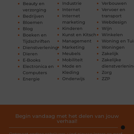
Industrie
Verbouwen
Beauty en
Internet
Vervoer en
verzorging
Internet
transport
Bedrijven
marketing
Webdesign
Bloemen
Kinderen
Wijn
Blog
Kunst en Kitsch
Winkelen
Boeken en
Management
Woning en Tui
Tijdschriften
Marketing
Woningen
Dienstverlening
Meubels
Zakelijk
Dieren
Mobiliteit
Zakelijke
E-Books
Mode en
dienstverleni
Electronica en
Kleding
Zorg
Computers
Onderwijs
ZZP
Energie
Begin vandaag met het delen van jouw
verhaal!