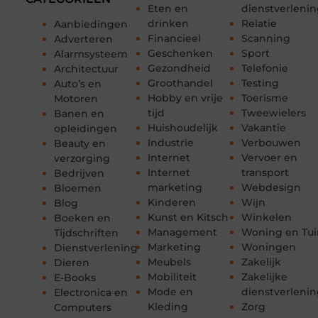
Eten en
dienstverleni
drinken
Relatie
Aanbiedingen
Financieel
Scanning
Adverteren
Geschenken
Sport
Alarmsysteem
Gezondheid
Telefonie
Architectuur
Groothandel
Testing
Auto’s en
Hobby en vrije
Toerisme
Motoren
tijd
Tweewielers
Banen en
Huishoudelijk
Vakantie
opleidingen
Industrie
Verbouwen
Beauty en
Internet
Vervoer en
verzorging
Internet
transport
Bedrijven
marketing
Webdesign
Bloemen
Kinderen
Wijn
Blog
Kunst en Kitsch
Winkelen
Boeken en
Management
Woning en Tui
Tijdschriften
Marketing
Woningen
Dienstverlening
Meubels
Zakelijk
Dieren
Mobiliteit
Zakelijke
E-Books
Mode en
dienstverleni
Electronica en
Kleding
Zorg
Computers