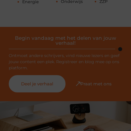
Onderwijs
ZZP
Energie
Begin vandaag met het delen van jouw
verhaal!
Ontmoet andere schrijvers, vind nieuwe lezers en geef
jouw content een plek. Registreer en blog mee op ons
platform.
Deel je verhaal
Praat met ons