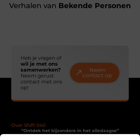
Verhalen van
Bekende Personen
Heb je vragen of
wil je met ons
samenwerken?
Neem
contact op
Neem gerust
contact met ons
op!
Over Shift 040
“Ontdek het bijzondere in het alledaagse”