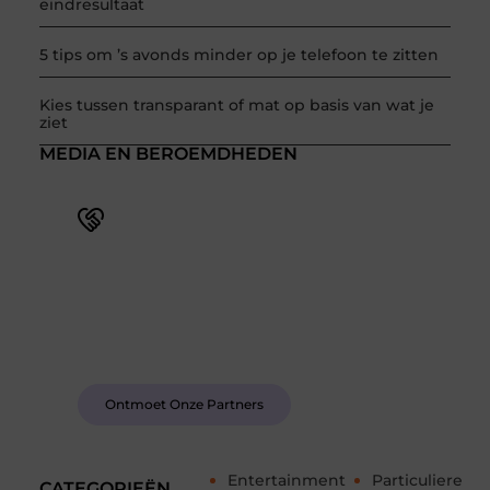
eindresultaat
5 tips om ’s avonds minder op je telefoon te zitten
Kies tussen transparant of mat op basis van wat je
ziet
MEDIA EN BEROEMDHEDEN
Word deel van een actieve blogcommunity
Bij ons krijg je meer dan alleen een plek om te
schrijven. Ontmoet andere schrijvers, ontvang
feedback, en laat je inspireren door de verhalen
van anderen.
Ontmoet Onze Partners
Entertainment
Particuliere
CATEGORIEËN