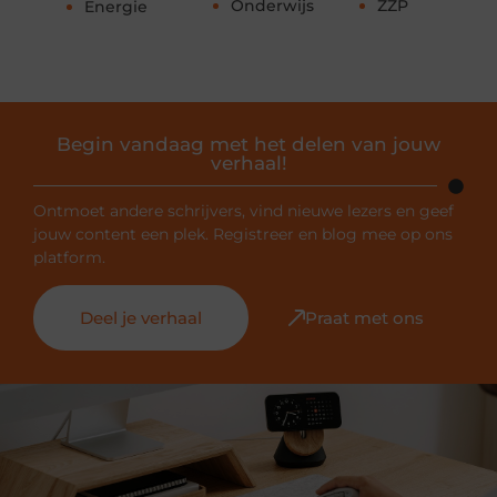
Onderwijs
ZZP
Energie
Begin vandaag met het delen van jouw
verhaal!
Ontmoet andere schrijvers, vind nieuwe lezers en geef
jouw content een plek. Registreer en blog mee op ons
platform.
Deel je verhaal
Praat met ons