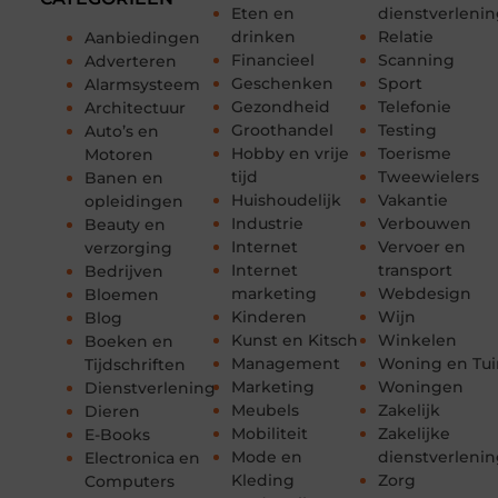
Eten en
dienstverleni
drinken
Relatie
Aanbiedingen
Financieel
Scanning
Adverteren
Geschenken
Sport
Alarmsysteem
Gezondheid
Telefonie
Architectuur
Groothandel
Testing
Auto’s en
Hobby en vrije
Toerisme
Motoren
tijd
Tweewielers
Banen en
Huishoudelijk
Vakantie
opleidingen
Industrie
Verbouwen
Beauty en
Internet
Vervoer en
verzorging
Internet
transport
Bedrijven
marketing
Webdesign
Bloemen
Kinderen
Wijn
Blog
Kunst en Kitsch
Winkelen
Boeken en
Management
Woning en Tui
Tijdschriften
Marketing
Woningen
Dienstverlening
Meubels
Zakelijk
Dieren
Mobiliteit
Zakelijke
E-Books
Mode en
dienstverleni
Electronica en
Kleding
Zorg
Computers