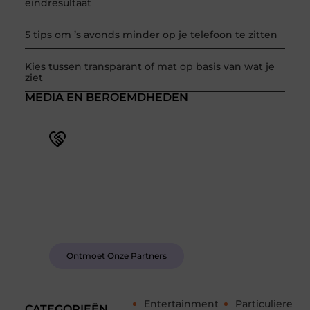
eindresultaat
5 tips om ’s avonds minder op je telefoon te zitten
Kies tussen transparant of mat op basis van wat je
ziet
MEDIA EN BEROEMDHEDEN
Word deel van een actieve blogcommunity
Bij ons krijg je meer dan alleen een plek om te
schrijven. Ontmoet andere schrijvers, ontvang
feedback, en laat je inspireren door de verhalen
van anderen.
Ontmoet Onze Partners
Entertainment
Particuliere
CATEGORIEËN