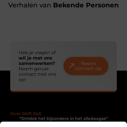
Verhalen van
Bekende Personen
Heb je vragen of
wil je met ons
samenwerken?
Neem
contact op
Neem gerust
contact met ons
op!
Over Shift 040
“Ontdek het bijzondere in het alledaagse”