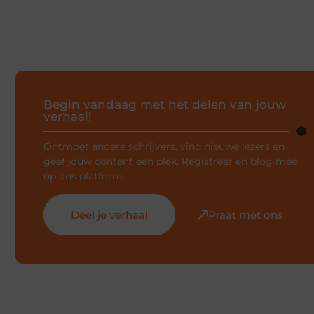
Begin vandaag met het delen van jouw
verhaal!
Ontmoet andere schrijvers, vind nieuwe lezers en
geef jouw content een plek. Registreer en blog mee
op ons platform.
Deel je verhaal
Praat met ons