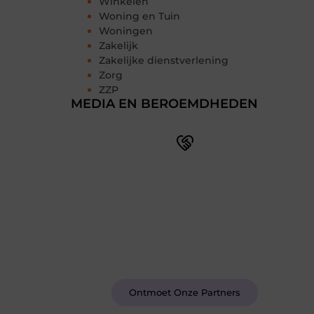
Winkelen
Woning en Tuin
Woningen
Zakelijk
Zakelijke dienstverlening
Zorg
ZZP
MEDIA EN BEROEMDHEDEN
Word deel van een actieve
blogcommunity
Bij ons krijg je meer dan alleen een
plek om te schrijven. Ontmoet andere
schrijvers, ontvang feedback, en laat je
inspireren door de verhalen van
anderen.
Ontmoet Onze Partners