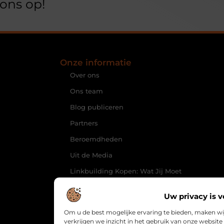
ons op!
Onze informatie
Over ons
Ons team
Blog publiceren
Partners
Beroemdheden
Uit de Media
Linkbuilding Kopen: Wat Jij Moet
Weten om Jouw Website te
Laten Groeien
Uw privacy is v
Geld Online Verdienen: Hoe Jij
Om u de best mogelijke ervaring te bieden, maken wi
Inkomensstromen Kunt Creëren
verkrijgen we inzicht in het gebruik van onze websi