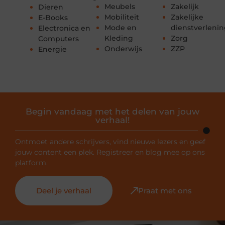
Meubels
Zakelijk
Dieren
Mobiliteit
Zakelijke
E-Books
Mode en
dienstverleni
Electronica en
Kleding
Zorg
Computers
Onderwijs
ZZP
Energie
Begin vandaag met het delen van jouw
verhaal!
Ontmoet andere schrijvers, vind nieuwe lezers en geef
jouw content een plek. Registreer en blog mee op ons
platform.
Deel je verhaal
Praat met ons