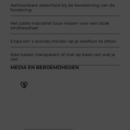
Aantoonbare zekerheid bij de berekening van de
fundering
Het juiste macramé touw kiezen voor een strak
eindresultaat
5 tips om ’s avonds minder op je telefoon te zitten
Kies tussen transparant of mat op basis van wat je
ziet
MEDIA EN BEROEMDHEDEN
Word deel van een actieve blogcommunity
Bij ons krijg je meer dan alleen een plek om te
schrijven. Ontmoet andere schrijvers, ontvang
feedback, en laat je inspireren door de verhalen
van anderen.