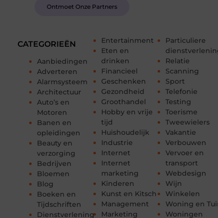
Ontmoet Onze Partners
Entertainment
Particuliere
CATEGORIEËN
Eten en
dienstverleni
drinken
Relatie
Aanbiedingen
Financieel
Scanning
Adverteren
Geschenken
Sport
Alarmsysteem
Gezondheid
Telefonie
Architectuur
Groothandel
Testing
Auto’s en
Hobby en vrije
Toerisme
Motoren
tijd
Tweewielers
Banen en
Huishoudelijk
Vakantie
opleidingen
Industrie
Verbouwen
Beauty en
Internet
Vervoer en
verzorging
Internet
transport
Bedrijven
marketing
Webdesign
Bloemen
Kinderen
Wijn
Blog
Kunst en Kitsch
Winkelen
Boeken en
Management
Woning en Tui
Tijdschriften
Marketing
Woningen
Dienstverlening