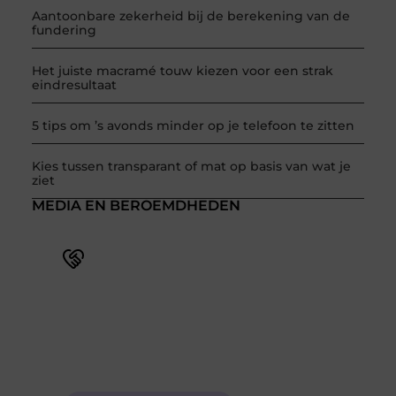
Aantoonbare zekerheid bij de berekening van de
fundering
Het juiste macramé touw kiezen voor een strak
eindresultaat
5 tips om ’s avonds minder op je telefoon te zitten
Kies tussen transparant of mat op basis van wat je
ziet
MEDIA EN BEROEMDHEDEN
Word deel van een actieve blogcommunity
Bij ons krijg je meer dan alleen een plek om te
schrijven. Ontmoet andere schrijvers, ontvang
feedback, en laat je inspireren door de verhalen
van anderen.