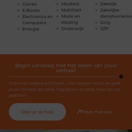
Meubels
Zakelijk
Dieren
Mobiliteit
Zakelijke
E-Books
Mode en
dienstverleni
Electronica en
Kleding
Zorg
Computers
Onderwijs
ZZP
Energie
Begin vandaag met het delen van jouw
verhaal!
Ontmoet andere schrijvers, vind nieuwe lezers en geef
jouw content een plek. Registreer en blog mee op ons
platform.
Deel je verhaal
Praat met ons