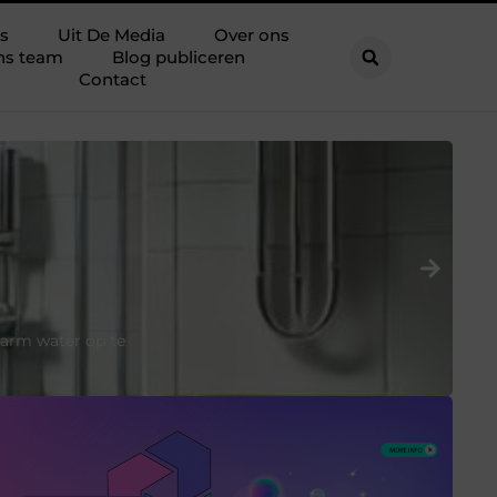
s
Uit De Media
Over ons
ns team
Blog publiceren
Contact
C
Sh
warm water op te