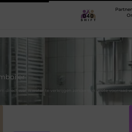
Partner
O
mboiler
om direct warm water te verkrijgen zonder een grote voorraad 