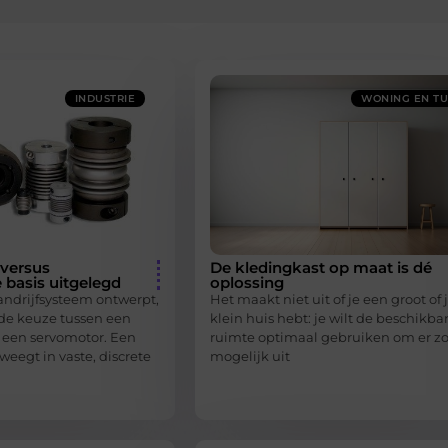
INDUSTRIE
WONING EN TU
versus
De kledingkast op maat is dé
 basis uitgelegd
oplossing
ndrijfsysteem ontwerpt,
Het maakt niet uit of je een groot of j
 de keuze tussen een
klein huis hebt: je wilt de beschikba
een servomotor. Een
ruimte optimaal gebruiken om er zo
eegt in vaste, discrete
mogelijk uit