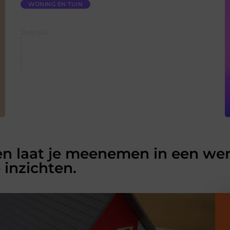
WONING EN TUIN
Mexicaanse deken als plaid
Shift 040
Zoekt u een bijzondere plaid? Bent u op
zoek naar een plaid ? Om op een frisse
avond warm buiten
en laat je meenemen in een wer
 inzichten.