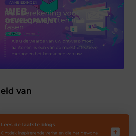
AANBIEDINGEN
ROI-berekening voor
ontwerpprojecten in 4
fasen
Shift 040
Als u de waarde van uw ontwerp moet
aantonen, is een van de meest effectieve
methoden het berekenen van uw
eld van
Lees de laatste blogs
Ontdek inspirerende verhalen die het gewone