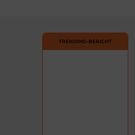
TRENDING-BERICHT
Onze artikelen die u
niet mag missen
Van interessante nieuwsitems tot
inspirerende verhalen – wij
hebben het allemaal voor u
verzameld.