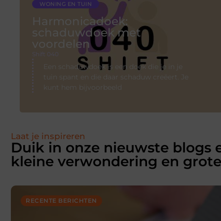
WONING EN TUIN
Harmonicadoek:
schaduwdoek met
voordelen
Shift 040
Een schaduwdoek is een doek die je in je
tuin spant en die daar schaduw creëert. Je
kunt hem bijvoorbeeld
Laat je inspireren
Duik in onze nieuwste blogs 
kleine verwondering en grote
RECENTE BERICHTEN