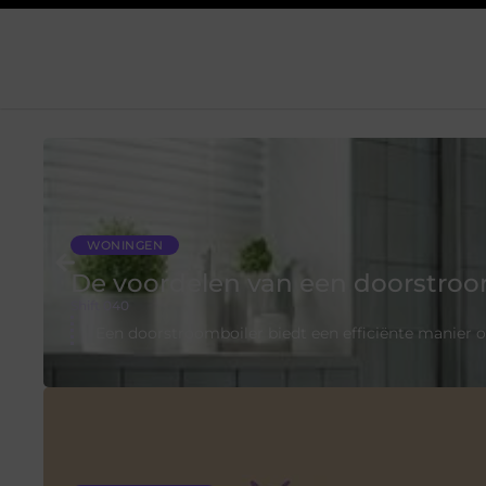
WONINGEN
De voordelen van een doorstroo
Shift 040
Een doorstroomboiler biedt een efficiënte manier 